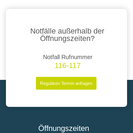
Notfälle außerhalb der
Öffnungszeiten?
Notfall Rufnummer
116-117
Regulären Termin anfragen
Öffnungszeiten