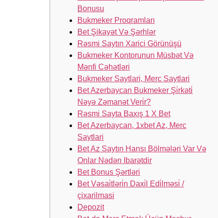
Bonusu
Bukmeker Proqramları
Bet Şikayət Və Şərhlər
Rəsmi Saytın Xarici Görünüşü
Bukmeker Kontorunun Müsbət Və
Mənfi Cəhətləri
Bukmeker Saytlari, Merc Saytlari
Bet Azerbaycan Bukmeker Şi̇rkəti̇
Nəyə Zəmanət Veri̇r?
Rəsmi Sayta Baxış 1 X Bet
Bet Azerbaycan, 1xbet Az, Merc
Saytlari
Bet Az Saytın Hansı Bölmələri Var Və
Onlar Nədən Ibarətdir
Bet Bonus Şərtləri
Bet Vəsai̇tləri̇n Daxi̇l Edi̇lməsi̇ /
çixarilmasi
Depozit