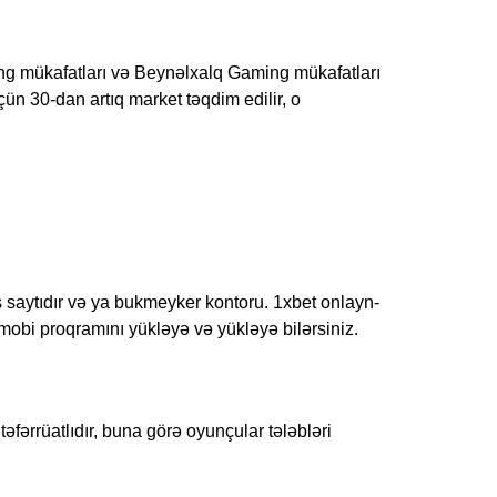
ing mükafatları və Beynəlxalq Gaming mükafatları
ün 30-dan artıq market təqdim edilir, o
is saytıdır və ya bukmеykеr kontoru. 1xbet onlayn-
 mobi proqramını yükləyə və yükləyə bilərsiniz.
ərrüatlıdır, buna görə oyunçular tələbləri