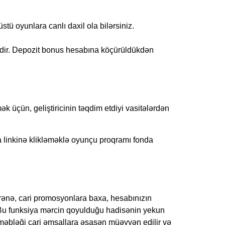
tü oyunlara canlı daxil ola bilərsiniz.
edir. Depozit bonus hesabına köçürüldükdən
 üçün, geliştiricinin təqdim etdiyi vasitələrdən
 linkinə klikləməklə oyunçu proqramı fonda
öyrənə, cari promosyonlara baxa, hesabınızın
ər. Bu funksiya mərcin qoyulduğu hadisənin yekun
əbləği cari əmsallara əsasən müəyyən edilir və