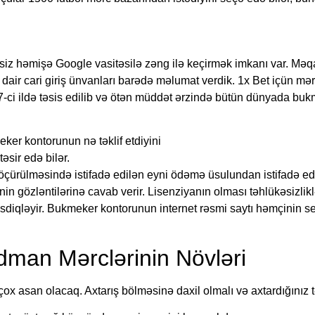
r siz həmişə Google vasitəsilə zəng ilə keçirmək imkanı var. Mə
na dair cari giriş ünvanları barədə məlumat verdik. 1x Bet içün mə
7-ci ildə təsis edilib və ötən müddət ərzində bütün dünyada bukm
ker kontorunun nə təklif etdiyini
sir edə bilər.
ürülməsində istifadə edilən eyni ödəmə üsulundan istifadə edil
inin gözləntilərinə cavab verir. Lisenziyanın olması təhlükəsizli
sdiqləyir. Bukmeker kontorunun internet rəsmi saytı həmçinin se
man Mərclərinin Növləri
x asan olacaq. Axtarış bölməsinə daxil olmalı və axtardığınız t