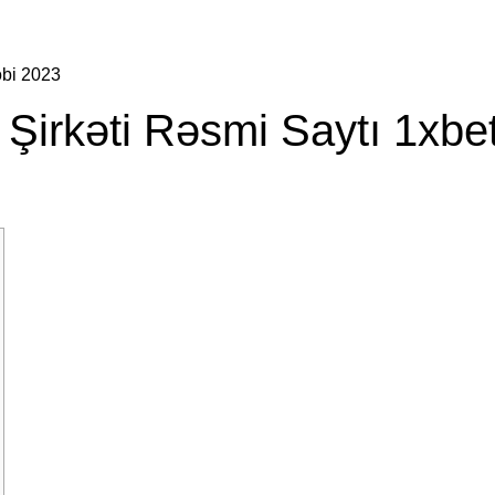
Startseite
Leistungen
Stand
obi 2023
Şirkəti Rəsmi Saytı 1xbe