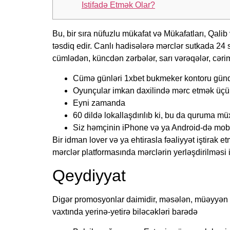
Istifadə Etmək Olar?
Bu, bir sıra nüfuzlu mükafat və Mükafatları, Qa
təsdiq edir. Canlı hadisələrə mərclər sutkada 24 
cümlədən, küncdən zərbələr, sarı vərəqələr, cərim
Cümə günləri 1xbet bukmeker kontoru gündəl
Oyunçular imkan daxilində mərc etmək üç
Eyni zamanda
60 dildə lokallaşdırılıb ki, bu da quruma mü
Siz həmçinin iPhone və ya Android-də mobil
Bir idman lover və ya ehtirasla fəaliyyət iştirak 
mərclər platformasında mərclərin yerləşdirilməsi 
Qeydiyyat
Digər promosyonlar daimidir, məsələn, müəyyən b
vaxtında yerinə-yetirə biləcəkləri barədə