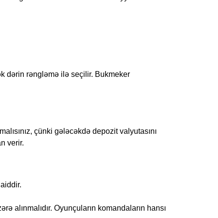
cək dərin rəngləmə ilə seçilir. Bukmeker
olmalısınız, çünki gələcəkdə depozit valyutasını
 verir.
aiddir.
əzərə alınmalıdır. Oyunçuların komandaların hansı