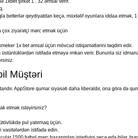
 1xbet şirkət 1 . 32 əmsal verir.
q.
la betterlər qeydiyatdan keçə, müxtəlif oyunlara iddaa etmək, 1 
 çox ziyarətçi mərc etmək üçün
kmeker 1x bet əmsal üçün mövcud istiqamətlərini təqdim edir.
n üstünlüklərdən istifadə etməyə imkan verir. Bununla siz idm
rsiniz.
il Müştəri
tandır. AppStore qumar siyasəti daha liberaldır, ona görə də q
rak etmək istəyirsiniz?
ütövlükdə pul yatırmaq üçün.
 vasitələrdən istifadə edin.
ular 1500 futbol mərc bazarından istədiyini seçə edə bilər, bu