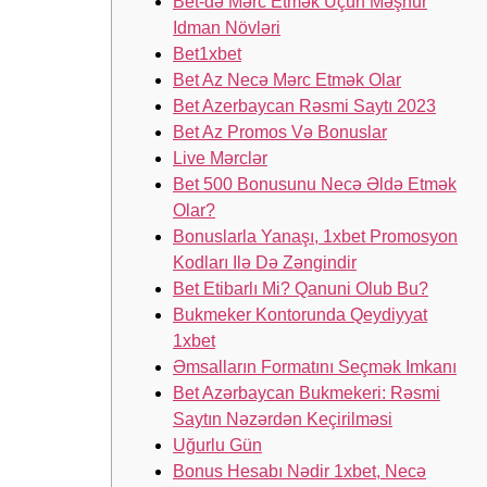
Bet-də Mərc Etmək Üçün Məşhur
Idman Növləri
Bet1xbet
Bet Az Necə Mərc Etmək Olar
Bet Azerbaycan Rəsmi Saytı 2023
Bet Az Promos Və Bonuslar
Live Mərclər
Bet 500 Bonusunu Necə Əldə Etmək
Olar?
Bonuslarla Yanaşı, 1xbet Promosyon
Kodları Ilə Də Zəngindir
Bet Etibarlı Mi? Qanuni Olub Bu?
Bukmeker Kontorunda Qeydiyyat
1xbet
Əmsalların Formatını Seçmək Imkanı
Bet Azərbaycan Bukmekeri: Rəsmi
Saytın Nəzərdən Keçirilməsi
Uğurlu Gün
Bonus Hesabı Nədir 1xbet, Necə