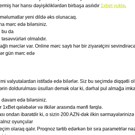
rmiş hər hansı dəyişikliklərdən birbaşa asılıdır
1xbet yukle
.
məlumatlar yeni dildə əks olunacaq.
na mərc edə bilərsiniz.
, bu da
əsəvvürləri olmalıdır.
ağlı mərclər var. Online mərc saytı hər bir ziyarətçini sevindirə
 hər gün mərc edə
imi valyutalardan istifadə edə bilərlər. Siz bu seçimdə diqqətli 
 doldurulması üsulları demək olar ki, dərhal pul almağa imkan
 davam edə bilərsiniz.
xBet qələbələr və itkilər arasında mənfi fərqlə.
ı ondan ibarətdir ki, o sizin 200 AZN-dək ilkin sərmayələrinizə 
alnız oyunçular
çim olaraq qalır. Proqnoz tərtib edərkən bir sıra parametrlər n