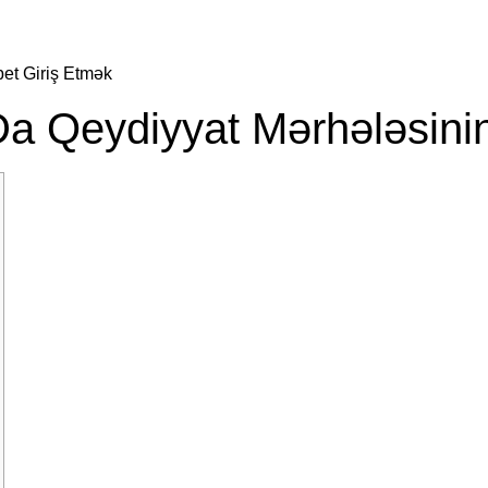
Startseite
Leistungen
Stand
bet Giriş Etmək
a Qeydiyyat Mərhələsinin