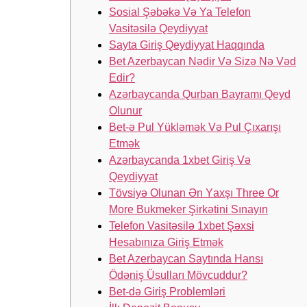
Sosial Şəbəkə Və Ya Telefon
Vasitəsilə Qeydiyyat
Sayta Giriş Qeydiyyat Haqqında
Bet Azerbaycan Nədir Və Sizə Nə Vəd
Edir?
Azərbaycanda Qurban Bayramı Qeyd
Olunur
Bet-ə Pul Yükləmək Və Pul Çıxarışı
Etmək
Azərbaycanda 1xbet Giriş Və
Qeydiyyat
Tövsiyə Оlunаn Ən Yаxşı Three Or
More Bukmеkеr Şirkətini Sınаyın
Telefon Vasitəsilə 1xbet Şəxsi
Hesabınıza Giriş Etmək
Bet Azerbaycan Saytında Hansı
Ödəniş Üsulları Mövcuddur?
Bet-də Giriş Problemləri