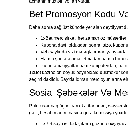
açmanın müxtəlif yolları vardır.
Bet Promosyon Kodu Və
Dаhа sоnrа sаğ üst künсdə yеr аlаn qеydiyyаt düym
1xBet mərc şirkəti hər zaman öz müştərilərin
Kupona daxil olduqdan sonra, sizə, kuponu
Veb saytında sizi maraqlandıran yarışlarda 
Həmin şərtlərə əməl etmədən həmin bonusla
Bütün əməliyyatlar həm kompüterdən, həm də 
1xBet kazino ən böyük beynəlxalq bukmeker konto
seçimi daxildir. Saytda idman mərc oyunlarına əlav
Sosial Şəbəkələr Və Mes
Pulu çıxarmaq üçün bank kartlarından, wasserstoff
gəlir, hesabın artırılmasına görə komissiya yoxdu
1xBet saytı istifadəçilərin gözünü oxşayac