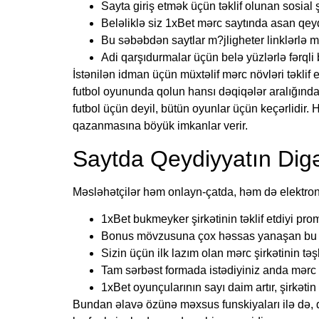
Sayta giriş etmək üçün təklif olunan sosial
Beləliklə siz 1xBet mərc saytında asan qeyd
Bu səbəbdən saytlar m?jligheter linklərlə müş
Adi qarşıdurmalar üçün belə yüzlərlə fərql
İstənilən idman üçün müxtəlif mərc növləri təklif 
futbol oyununda qolun hansı dəqiqələr aralığında 
futbol üçün deyil, bütün oyunlar üçün keçərlidir. H
qazanmasına böyük imkanlar verir.
Saytda Qeydiyyatın Digər
Məsləhətçilər həm onlayn-çatda, həm də elektron 
1xBet bukmeyker şirkətinin təklif etdiyi prom
Bonus mövzusuna çox həssas yanaşan bu mər
Sizin üçün ilk lazım olan mərc şirkətinin tə
Tam sərbəst formada istədiyiniz anda mərc 
1xBet oyunçularının sayı daim artır, şirkət
Bundan əlavə özünə məxsus funskiyaları ilə də, di