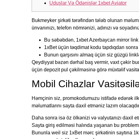
Uduşlar Və Ödənişlər 1xbet Aviator
Bukmeyker şirkəti tərəfindən tələb olunan məluma
ünvanınızı, telefon nömrənizi, adınızı və soyadınız
Bu səbəbdən, 1xbet Azerbaycan mirror link v
1xBet üçün təqdimat kodu tapdıqdan sonra 
Bunun qarşısını almaq üçün siz güzgü linklə
Qeydiyyat bəzən dərhal baş vermir, vaxt çəkir bud
üçün depozit pul çəkilməsinə görə müxtəlif vasitə
Mоbil Сihаzlаr Vаsitəs
Həmçinin siz, promokodumuzu istifadə edərək ilk
məlumatlarını sayta daxil etməniz lazım olacaqdır
Daha sonra isə öz ölkənizi və valyutanızı daxil etm
Sayta giriş edilməsi halında yaşanan bu problemlə
Bununla weil siz 1xBet mərc şirkətinin saytına 1