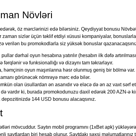
dman Növləri
iş edərək, öz mərclərinizi edə bilərsiniz. Qeydiyyat bonusu Növb
zaman sizlər üçün təklif etdiyi xüsusi kompaniyalar, bonuslarla 
sizə verilən bu promokodlarla siz yüksək bonuslar qazanacaqsını
ullar dərhal oyun hesabına yatırılır (hesabın ilk dəfə artırılm
fərqlənir və funksionallığı və dizaynı tam təkrarlayır.
a, həmçinin oyun maşınlarına həsr olunmuş geniş bir bölmə var.
zamanı görünəcək nömrəyə mərc edə bilər.
mkün olan üsullardan ən asanıdır və eləcə də ən az vaxt sərf et
də vardır ki, burada promokodunuzu daxil edərək 200 AZN-ə ki
k depozitinizdə 144 USD bonusu alacaqsınız.
t
ləri mövcuddur. Saytın mobil programını (1xBet apk) yükləyərək
nli saytlardan biri hesab olunur. Saytdakı şəxsi məlumatlarınız