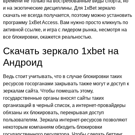
времени не только на востребованные виды спорта, но
и на экзотические дисциплины. Для 1xBet зеркало
скачать не всегда получается, поэтому можно установить
программу 1xBet Access. Вам нужно просто кликнуть по
активной ссылке, и игра с лидером рынка, несмотря на
все блокировки, окажется реальностью.
Скачать зеркало 1xbet на
Андроид
Ведь стоит учитывать, что в случае блокировки таких
ресурсов госорганами закрывать также могут и доступ к
зеркалам сайта. Чтобы помешать этому,
государственные органы вносят сайты таких
организаций в черный список, а интернет-провайдеры
обязаны их блокировать, перекрывая доступ
пользователям. Зеркала интернет-ресурсов позволяют
некоторым компаниям обходить блокировки
государственного регулятора. Чтобы сделать беттинг