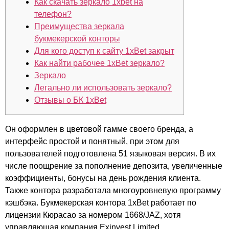
Как скачать зеркало 1xbet на
телефон?
Преимущества зеркала
букмекерской конторы
Для кого доступ к сайту 1xBet закрыт
Как найти рабочее 1xBet зеркало?
Зеркало
Легально ли использовать зеркало?
Отзывы о БК 1xBet
Он оформлен в цветовой гамме своего бренда, а
интерфейс простой и понятный, при этом для
пользователей подготовлена 51 языковая версия. В их
числе поощрение за пополнение депозита, увеличенные
коэффициенты, бонусы на день рождения клиента.
Также контора разработала многоуровневую программу
кэшбэка. Букмекерская контора 1xBet работает по
лицензии Кюрасао за номером 1668/JAZ, хотя
управляющая компания Exinvest Limited