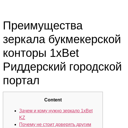
Unser Team
Преимущества
зеркала букмекерской
конторы 1xBet
Риддерский городской
портал
Content
Зачем и кому нужно зеркало 1xBet
KZ
Почему не стоит доверять другим