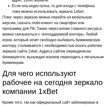
адрес 1xBet зеркала.
Если она недоступна, то для входа с телефона
тоже можно использовать зеркала 1хБет.
Плюс через зеркало можно перейти на мобильную
версию, скачать mobi-клиент на смартфон или
программу для ПК. Также через копию главного ресурса
можно связываться с техподдержкой конторы. Любой
игрок, который хочет свободно выбирать букмекерскую
контору, сталкивается с необходимостью искать рабочее
зеркало сайта 1xbet. Адреса сайтов периодически
блокируются, вынуждая игроков переходить к легальным
букмекерам.
Для чего используют
рабочее на сегодня зеркало
компании 1xBet
Кроме того, так как официальный сайт заблокирован в