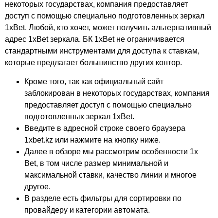
некоторых государствах, компания предоставляет
доступ с помощью специально подготовленных зеркал
1xBet. Любой, кто хочет, может получить альтернативный
адрес 1xBet зеркала. БК 1xBet не ограничивается
стандартными инструментами для доступа к ставкам,
которые предлагает большинство других контор.
Кроме того, так как официальный сайт
заблокирован в некоторых государствах, компания
предоставляет доступ с помощью специально
подготовленных зеркал 1xBet.
Введите в адресной строке своего браузера
1xbet.kz или нажмите на кнопку ниже.
Далее в обзоре мы рассмотрим особенности 1x
Bet, в том числе размер минимальной и
максимальной ставки, качество линии и многое
другое.
В разделе есть фильтры для сортировки по
провайдеру и категории автомата.