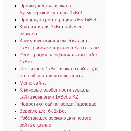
Преимущества зеркала
букмекерской конторы 1xBet
Процедура регистрации в БК 1xBet
Как найти для 1хБет рабочее
зеркало
Каким функционалом обладает
1xBet рабочее зеркало в Казахстане
Регистрация на официальном сайте
1хБет
Что такое в 1xBet зеркало сайта, где
его найти и как использовать
Меню сайта
Ключевые особенности зеркала
сайта компании 1xBet в KZ
Новости от сайта города Павлодар
Зеркало для бк 1xBet
Работающее зеркало для нового
сайта с казино