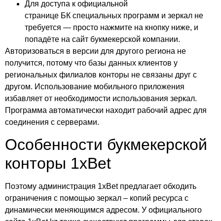
Для доступа к официальной
странице БК специальных программ и зеркал не
требуется — просто нажмите на кнопку ниже, и
попадёте на сайт букмекерской компании.
Авторизоваться в версии для другого региона не
получится, потому что базы данных клиентов у
региональных филиалов конторы не связаны друг с
другом. Использование мобильного приложения
избавляет от необходимости использования зеркал.
Программа автоматически находит рабочий адрес для
соединения с серверами.
Особенности букмекерской
конторы 1xBet
Поэтому администрация 1xBet предлагает обходить
ограничения с помощью зеркал – копий ресурса с
динамически меняющимся адресом. У официального