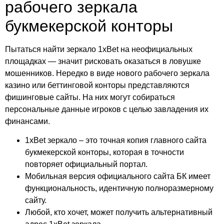
рабочего зеркала
букмекерской конторы
Пытаться найти зеркало 1xBet на неофициальных
площадках — значит рисковать оказаться в ловушке
мошенников. Нередко в виде нового рабочего зеркала
казино или беттинговой конторы представляются
фишинговые сайты. На них могут собираться
персональные данные игроков с целью завладения их
финансами.
1xBet зеркало – это точная копия главного сайта
букмекерской конторы, которая в точности
повторяет официальный портал.
Мобильная версия официального сайта БК имеет
функциональность, идентичную полноразмерному
сайту.
Любой, кто хочет, может получить альтернативный