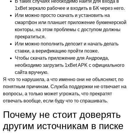
В таких случаях необходимо найти для входа в
1xBet зеркало рабочее и входить в БК через него.
Или можно просто скачать и установить на
смартфон или планшет приложение букмекерской
конторы, на этом проблемы с доступом должны
прекратиться.
Или можно пополнить депозит и начать делать
ставки, а верификацию пройти позже.
Чтобы скачать приложение для Андроида,
необходимо загрузить 1xBet APK с официального
сайта вручную.
Я что то нарушила, а что именно они не объясняют, по
понятным причинам. Служба поддержки не отвечает на
вопросы, а только может угрожать, что прекратят
отвечать вообще, если буду что то спрашивать.
Почему не стоит доверять
другим источникам в писке