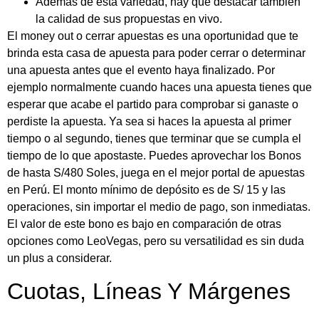
Además de esta variedad, hay que destacar también
la calidad de sus propuestas en vivo.
El money out o cerrar apuestas es una oportunidad que te
brinda esta casa de apuesta para poder cerrar o determinar
una apuesta antes que el evento haya finalizado. Por
ejemplo normalmente cuando haces una apuesta tienes que
esperar que acabe el partido para comprobar si ganaste o
perdiste la apuesta. Ya sea si haces la apuesta al primer
tiempo o al segundo, tienes que terminar que se cumpla el
tiempo de lo que apostaste. Puedes aprovechar los Bonos
de hasta S/480 Soles, juega en el mejor portal de apuestas
en Perú. El monto mínimo de depósito es de S/ 15 y las
operaciones, sin importar el medio de pago, son inmediatas.
El valor de este bono es bajo en comparación de otras
opciones como LeoVegas, pero su versatilidad es sin duda
un plus a considerar.
Cuotas, Líneas Y Márgenes