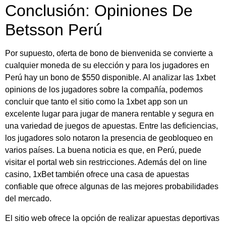
Conclusión: Opiniones De
Betsson Perú
Por supuesto, oferta de bono de bienvenida se convierte a
cualquier moneda de su elección y para los jugadores en
Perú hay un bono de $550 disponible. Al analizar las 1xbet
opinions de los jugadores sobre la compañía, podemos
concluir que tanto el sitio como la 1xbet app son un
excelente lugar para jugar de manera rentable y segura en
una variedad de juegos de apuestas. Entre las deficiencias,
los jugadores solo notaron la presencia de geobloqueo en
varios países. La buena noticia es que, en Perú, puede
visitar el portal web sin restricciones. Además del on line
casino, 1xBet también ofrece una casa de apuestas
confiable que ofrece algunas de las mejores probabilidades
del mercado.
El sitio web ofrece la opción de realizar apuestas deportivas