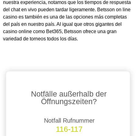
nuestra experiencia, notamos que los tiempos de respuesta
del chat en vivo pueden tardar ligeramente. Betsson on line
casino es también es una de las opciones más completas
del país en nuestro país. Al igual que otros gigantes del
casino online como Bet365, Betsson ofrece una gran
variedad de torneos todos los días.
Notfälle außerhalb der
Öffnungszeiten?
Notfall Rufnummer
116-117