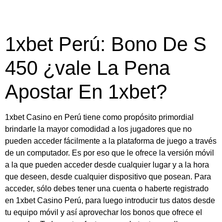
Unser Team
1xbet Perú: Bono De S
450 ¿vale La Pena
Apostar En 1xbet?
1xbet Casino en Perú tiene como propósito primordial
brindarle la mayor comodidad a los jugadores que no
pueden acceder fácilmente a la plataforma de juego a través
de un computador. Es por eso que le ofrece la versión móvil
a la que pueden acceder desde cualquier lugar y a la hora
que deseen, desde cualquier dispositivo que posean. Para
acceder, sólo debes tener una cuenta o haberte registrado
en 1xbet Casino Perú, para luego introducir tus datos desde
tu equipo móvil y así aprovechar los bonos que ofrece el