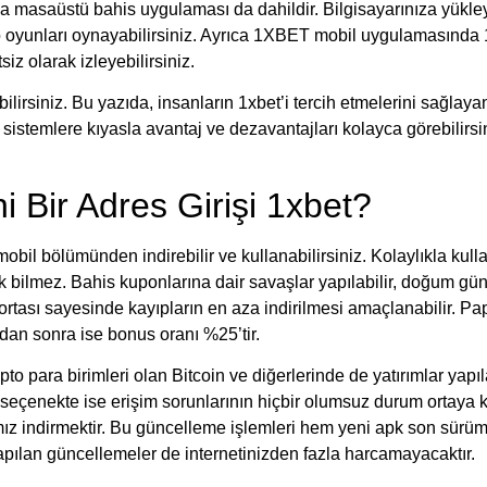
 masaüstü bahis uygulaması da dahildir. Bilgisayarınıza yükley
o oyunları oynayabilirsiniz. Ayrıca 1XBET mobil uygulamasında 
iz olarak izleyebilirsiniz.
lirsiniz. Bu yazıda, insanların 1xbet’i tercih etmelerini sağlay
 sistemlere kıyasla avantaj ve dezavantajları kolayca görebilirsi
 Bir Adres Girişi 1xbet?
bil bölümünden indirebilir ve kullanabilirsiniz. Kolaylıkla kul
bilmez. Bahis kuponlarına dair savaşlar yapılabilir, doğum günü
igortası sayesinde kayıpların en aza indirilmesi amaçlanabilir.
dan sonra ise bonus oranı %25’tir.
ripto para birimleri olan Bitcoin ve diğerlerinde de yatırımlar ya
li seçenekte ise erişim sorunlarının hiçbir olumsuz durum ortay
 indirmektir. Bu güncelleme işlemleri hem yeni apk son sürüm i
 yapılan güncellemeler de internetinizden fazla harcamayacaktır.