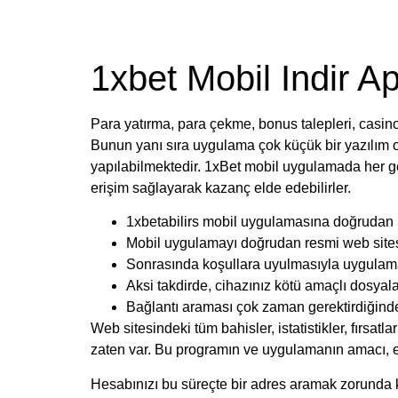
1xbet Mobil Indir A
Para yatırma, para çekme, bonus talepleri, casino
Bunun yanı sıra uygulama çok küçük bir yazılım old
yapılabilmektedir. 1xBet mobil uygulamada her geçe
erişim sağlayarak kazanç elde edebilirler.
1xbetabilirs mobil uygulamasına doğrudan 3 f
Mobil uygulamayı doğrudan resmi web sitesi
Sonrasında koşullara uyulmasıyla uygulama
Aksi takdirde, cihazınız kötü amaçlı dosyalar
Bağlantı araması çok zaman gerektirdiğinden
Web sitesindeki tüm bahisler, istatistikler, fırs
zaten var. Bu programın ve uygulamanın amacı, er
Hesabınızı bu süreçte bir adres aramak zorunda k