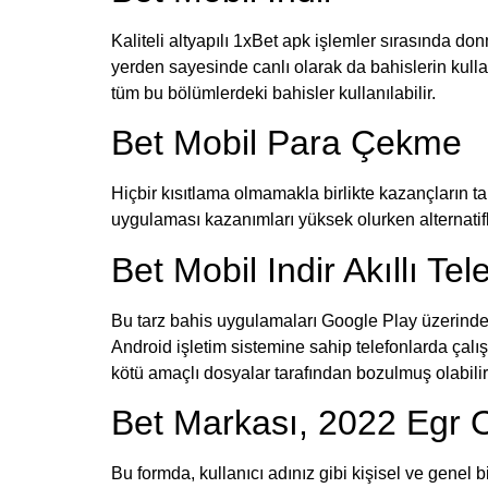
Kaliteli altyapılı 1xBet apk işlemler sırasında d
yerden sayesinde canlı olarak da bahislerin kull
tüm bu bölümlerdeki bahisler kullanılabilir.
Bet Mobil Para Çekme
Hiçbir kısıtlama olmamakla birlikte kazançların 
uygulaması kazanımları yüksek olurken alternatifli
Bet Mobil Indir Akıllı T
Bu tarz bahis uygulamaları Google Play üzerind
Android işletim sistemine sahip telefonlarda çalış
kötü amaçlı dosyalar tarafından bozulmuş olabil
Bet Markası, 2022 Egr O
Bu formda, kullanıcı adınız gibi kişisel ve genel 