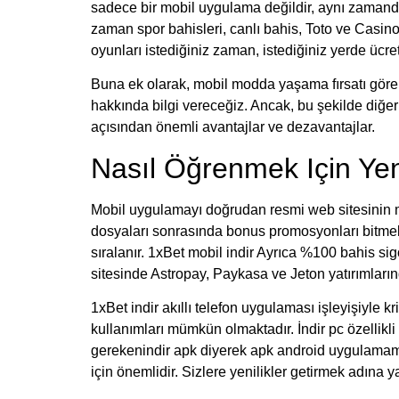
sadece bir mobil uygulama değildir, aynı zamanda
zaman spor bahisleri, canlı bahis, Toto ve Casin
oyunları istediğiniz zaman, istediğiniz yerde ücrets
Buna ek olarak, mobil modda yaşama fırsatı görebi
hakkında bilgi vereceğiz. Ancak, bu şekilde diğer
açısından önemli avantajlar ve dezavantajlar.
Nasıl Öğrenmek Için Yeni
Mobil uygulamayı doğrudan resmi web sitesinin mo
dosyaları sonrasında bonus promosyonları bitmek 
sıralanır. 1xBet mobil indir Ayrıca %100 bahis s
sitesinde Astropay, Paykasa ve Jeton yatırımların
1xBet indir akıllı telefon uygulaması işleyişiyle k
kullanımları mümkün olmaktadır. İndir pc özellik
gerekenindir apk diyerek apk android uygulamamız
için önemlidir. Sizlere yenilikler getirmek adına