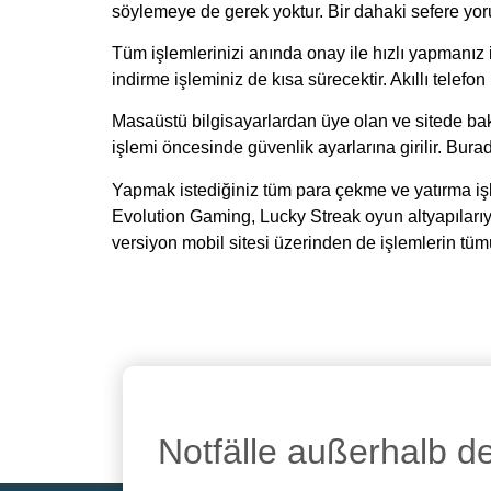
söylemeye de gerek yoktur. Bir dahaki sefere yor
Tüm işlemlerinizi anında onay ile hızlı yapmanız i
indirme işleminiz de kısa sürecektir. Akıllı telefon 
Masaüstü bilgisayarlardan üye olan ve sitede baki
işlemi öncesinde güvenlik ayarlarına girilir. Bur
Yapmak istediğiniz tüm para çekme ve yatırma iş
Evolution Gaming, Lucky Streak oyun altyapıları
versiyon mobil sitesi üzerinden de işlemlerin tümü
Notfälle außerhalb d