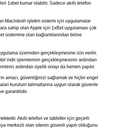
eri 1xbet kumar olabilir. Sadece akıllı telefon
dan Macintosh işletim sistemi için uygulamalar
alara sahip olan Apple için 1xBet uygulaması çok
xBet sistemine olan bağlantılarından birine
l uygulama üzerinden gerçekleşmesine izin verilir.
il indir işlemlerinin gerçekleşmesinin ardından
işlemlerin ardından üyelik onayı da hemen yapılır.
arın amacı, güvenliğinizi sağlamak ve hiçbir engel
arı kurulum talimatlarına uygun olarak güvenle
e garantilidir.
ktedir. Akıllı telefon ve tabletler için geçerli
usya merkezli olan sitenin güvenli yapılı olduğunu