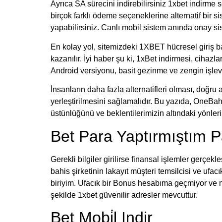
Ayrıca SA sürecini indirebilirsiniz 1xbet indi
birçok farklı ödeme seçeneklerine alternatif bir
yapabilirsiniz. Canlı mobil sistem anında onay sis
En kolay yol, sitemizdeki 1XBET hücresel giriş b
kazanılır. İyi haber şu ki, 1xBet indirmesi, cihaz
Android versiyonu, basit gezinme ve zengin işlevse
İnsanların daha fazla alternatifleri olması, doğru
yerleştirilmesini sağlamalıdır. Bu yazıda, OneBahi
üstünlüğünü ve beklentilerimizin altındaki yönleri
Bet Para Yaptırmıştım P
Gerekli bilgiler girilirse finansal işlemler gerçek
bahis şirketinin lakayıt müşteri temsilcisi ve uf
biriyim. Ufacık bir Bonus hesabıma geçmiyor ve ne
şekilde 1xbet güvenilir adresler mevcuttur.
Bet Mobi̇l Indir