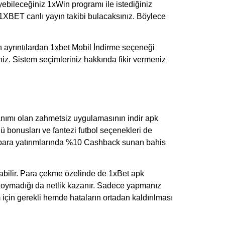
ebileceğiniz 1xWin programı ile istediğiniz
1XBET canlı yayın takibi bulacaksınız. Böylece
an ayrıntılardan 1xbet Mobil İndirme seçeneği
niz. Sistem seçimleriniz hakkında fikir vermeniz
lanımı olan zahmetsiz uygulamasının indir apk
 bonusları ve fantezi futbol seçenekleri de
 Papara yatırımlarında %10 Cashback sunan bahis
pılabilir. Para çekme özelinde de 1xBet apk
a koymadığı da netlik kazanır. Sadece yapmanız
çin gerekli hemde hataların ortadan kaldırılması