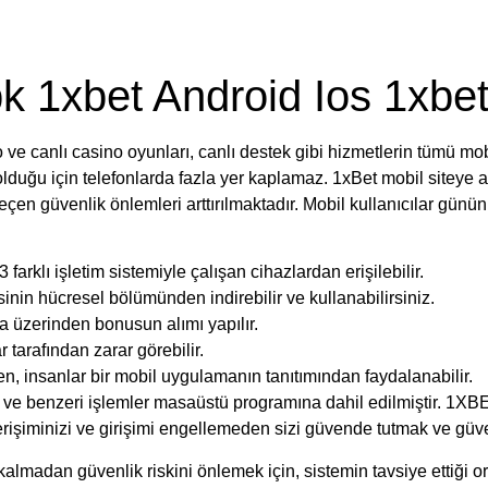
Startseite
Leistungen
Stand
pk 1xbet Android Ios 1xbet
 ve canlı casino oyunları, canlı destek gibi hizmetlerin tümü mo
uğu için telefonlarda fazla yer kaplamaz. 1xBet mobil siteye akı
n güvenlik önlemleri arttırılmaktadır. Mobil kullanıcılar günün he
arklı işletim sistemiyle çalışan cihazlardan erişilebilir.
nin hücresel bölümünden indirebilir ve kullanabilirsiniz.
 üzerinden bonusun alımı yapılır.
 tarafından zarar görebilir.
, insanlar bir mobil uygulamanın tanıtımından faydalanabilir.
atlar ve benzeri işlemler masaüstü programına dahil edilmiştir. 
işiminizi ve girişimi engellemeden sizi güvende tutmak ve güve
almadan güvenlik riskini önlemek için, sistemin tavsiye ettiği o