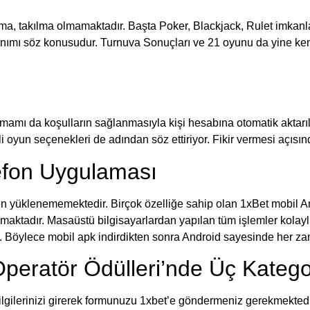
onma, takılma olmamaktadır. Başta Poker, Blackjack, Rulet imkanla
anımı söz konusudur. Turnuva Sonuçları ve 21 oyunu da yine kend
tamamı da koşulların sağlanmasıyla kişi hesabına otomatik aktar
 oyun seçenekleri de adından söz ettiriyor. Fikir vermesi açısın
elefon Uygulaması
en yüklenememektedir. Birçok özelliğe sahip olan 1xBet mobil 
maktadır. Masaüstü bilgisayarlardan yapılan tüm işlemler kolaylı
ir. Böylece mobil apk indirdikten sonra Android sayesinde her 
peratör Ödülleri’nde Üç Katego
bilgilerinizi girerek formunuzu 1xbet’e göndermeniz gerekmektedir