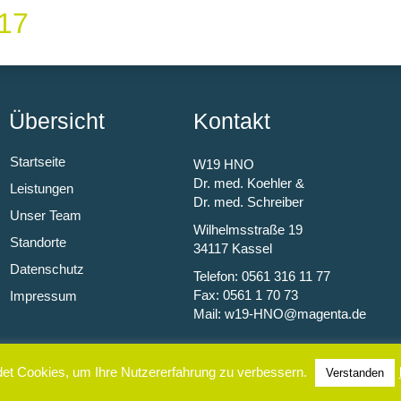
17
Übersicht
Kontakt
Startseite
W19 HNO
Dr. med. Koehler &
Leistungen
Dr. med. Schreiber
Unser Team
Wilhelmsstraße 19
Standorte
34117 Kassel
Datenschutz
Telefon: 0561 316 11 77
Fax: 0561 1 70 73
Impressum
Mail: w19-HNO@magenta.de​
et Cookies, um Ihre Nutzererfahrung zu verbessern.
Verstanden
Ⓒ 2021 W19 HNO
Webdesign by Rocket Ra