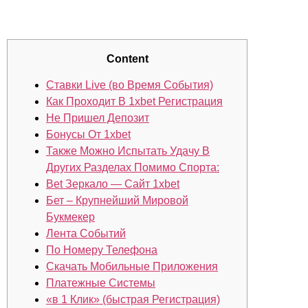
Unser Team
Content
Ставки Live (во Время События)
Как Проходит В 1xbet Регистрация
Не Пришел Депозит
Бонусы От 1xbet
Также Можно Испытать Удачу В
Других Разделах Помимо Спорта:
Bet Зеркало — Сайт 1xbet
Бет – Крупнейший Мировой
Букмекер
Лента Событий
По Номеру Телефона
Скачать Мобильные Приложения
Платежные Системы
«в 1 Клик» (быстрая Регистрация)