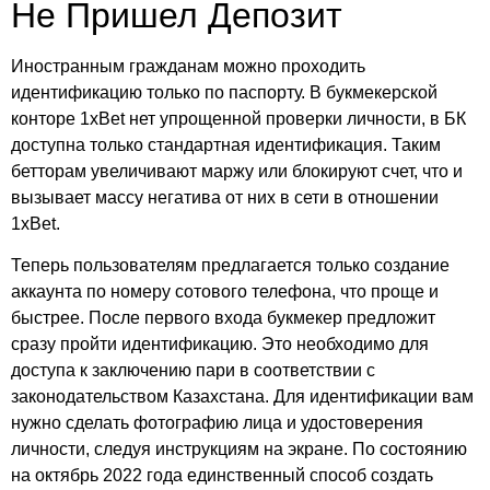
Не Пришел Депозит
Иностранным гражданам можно проходить
идентификацию только по паспорту. В букмекерской
конторе 1xBet нет упрощенной проверки личности, в БК
доступна только стандартная идентификация. Таким
бетторам увеличивают маржу или блокируют счет, что и
вызывает массу негатива от них в сети в отношении
1xBet.
Теперь пользователям предлагается только создание
аккаунта по номеру сотового телефона, что проще и
быстрее. После первого входа букмекер предложит
сразу пройти идентификацию. Это необходимо для
доступа к заключению пари в соответствии с
законодательством Казахстана. Для идентификации вам
нужно сделать фотографию лица и удостоверения
личности, следуя инструкциям на экране. По состоянию
на октябрь 2022 года единственный способ создать