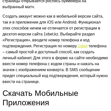
страницы открывается роспись букмекера на
выбранный матч.
Создать аккаунт можно как в мобильной версии сайта,
так и в приложении для iOS или Android. Функционал
этих способов ничем не отличается от регистрации в
десктоп-версии сайта 1xbet.kz. Выбирайте раздел
«Регистрация», вводите номер телефона и код
подтверждения. Регистрация по номеру
1xbet
телефона
– самый простой и доступный способ, как создать
личный кабинет. Для этого в форме на сайте необходимо
ввести номер телефона с кодом страны и нажать на
значок с изображением конверта. В SMS сообщении
придет специальный код подтверждения, который нужно
ввести на странице.
Скачать Мобильные
Приложения