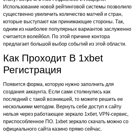
Использование новой рейтинговой системы позволило
существенно увеличить количество матчей и стран,
которые выступают как принимающие стороны. Так,
одним из наиболее популярных вариантов заслуженно
считается волейбол. По этой причине контора
предлагает большой выбор событий из этой области.
Как Проходит В 1xbet
Регистрация
Появится форма, которую нужно заполнить для
создания аккаунта. Если сами столкнулись как
последний с такой возникшей, то можете решить ее
несколькими методом. Вернуть себе доступ к сайту
нельзя через работающее зеркало 1хбет, VPN-сервис,
приспособленное ПО. 1xbet зеркало скачать можно со
официального сайта казино прямо сейчас.