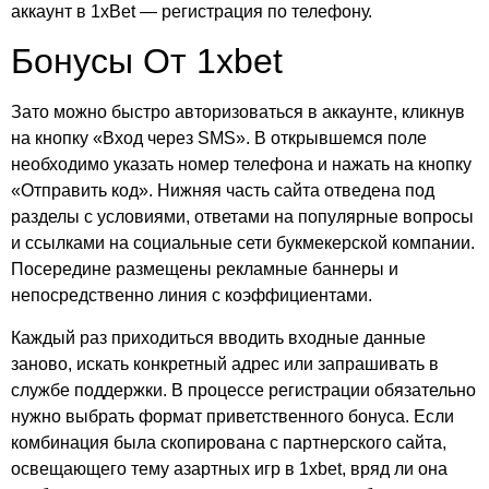
аккаунт в 1xBet — регистрация по телефону.
Бонусы От 1xbet
Зато можно быстро авторизоваться в аккаунте, кликнув
на кнопку «Вход через SMS». В открывшемся поле
необходимо указать номер телефона и нажать на кнопку
«Отправить код». Нижняя часть сайта отведена под
разделы с условиями, ответами на популярные вопросы
и ссылками на социальные сети букмекерской компании.
Посередине размещены рекламные баннеры и
непосредственно линия с коэффициентами.
Каждый раз приходиться вводить входные данные
заново, искать конкретный адрес или запрашивать в
службе поддержки. В процессе регистрации обязательно
нужно выбрать формат приветственного бонуса. Если
комбинация была скопирована с партнерского сайта,
освещающего тему азартных игр в 1xbet, вряд ли она