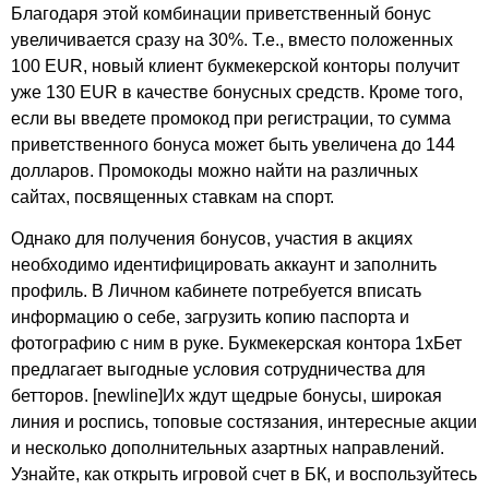
Благодаря этой комбинации приветственный бонус
увеличивается сразу на 30%. Т.е., вместо положенных
100 EUR, новый клиент букмекерской конторы получит
уже 130 EUR в качестве бонусных средств. Кроме того,
если вы введете промокод при регистрации, то сумма
приветственного бонуса может быть увеличена до 144
долларов. Промокоды можно найти на различных
сайтах, посвященных ставкам на спорт.
Однако для получения бонусов, участия в акциях
необходимо идентифицировать аккаунт и заполнить
профиль. В Личном кабинете потребуется вписать
информацию о себе, загрузить копию паспорта и
фотографию с ним в руке. Букмекерская контора 1хБет
предлагает выгодные условия сотрудничества для
бетторов. [newline]Их ждут щедрые бонусы, широкая
линия и роспись, топовые состязания, интересные акции
и несколько дополнительных азартных направлений.
Узнайте, как открыть игровой счет в БК, и воспользуйтесь