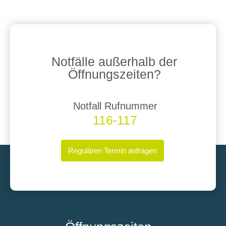
Notfälle außerhalb der
Öffnungszeiten?
Notfall Rufnummer
116-117
Regulären Termin anfragen