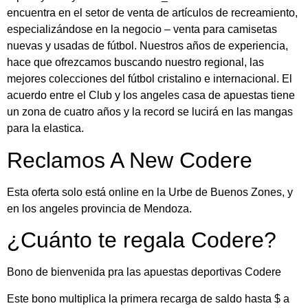
encuentra en el setor de venta de artículos de recreamiento,
especializándose en la negocio – venta para camisetas
nuevas y usadas de fútbol. Nuestros años de experiencia,
hace que ofrezcamos buscando nuestro regional, las
mejores colecciones del fútbol cristalino e internacional. El
acuerdo entre el Club y los angeles casa de apuestas tiene
un zona de cuatro años y la record se lucirá en las mangas
para la elastica.
Reclamos A New Codere
Esta oferta solo está online en la Urbe de Buenos Zones, y
en los angeles provincia de Mendoza.
¿Cuánto te regala Codere?
Bono de bienvenida pra las apuestas deportivas Codere
Este bono multiplica la primera recarga de saldo hasta $ a