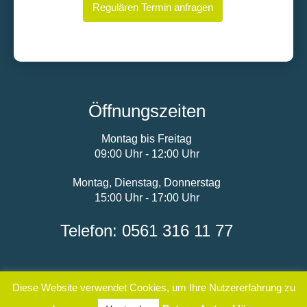
Regulären Termin anfragen
Öffnungszeiten
Montag bis Freitag
09:00 Uhr - 12:00 Uhr
Montag, Dienstag, Donnerstag
15:00 Uhr - 17:00 Uhr
Telefon: 0561 316 11 77
Diese Website verwendet Cookies, um Ihre Nutzererfahrung zu
Ⓒ 2021 W19 HNO