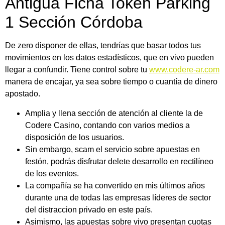
Antigua Ficha Token Parking
1 Sección Córdoba
De zero disponer de ellas, tendrías que basar todos tus
movimientos en los datos estadísticos, que en vivo pueden
llegar a confundir. Tiene control sobre tu
www.codere-ar.com
manera de encajar, ya sea sobre tiempo o cuantía de dinero
apostado.
Amplia y llena sección de atención al cliente la de
Codere Casino, contando con varios medios a
disposición de los usuarios.
Sin embargo, scam el servicio sobre apuestas en
festón, podrás disfrutar delete desarrollo en rectilíneo
de los eventos.
La compañía se ha convertido en mis últimos años
durante una de todas las empresas líderes de sector
del distraccion privado en este país.
Asimismo, las apuestas sobre vivo presentan cuotas