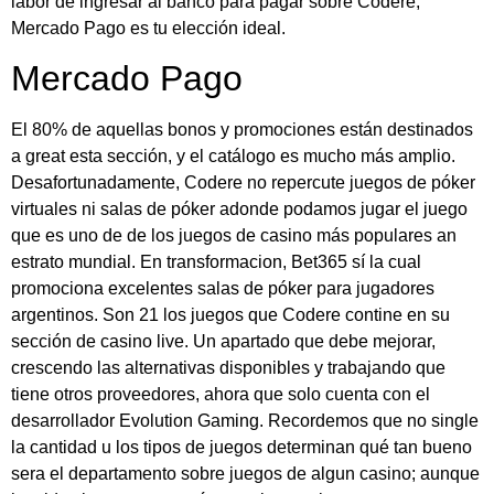
labor de ingresar al banco para pagar sobre Codere,
Mercado Pago es tu elección ideal.
Mercado Pago
El 80% de aquellas bonos y promociones están destinados
a great esta sección, y el catálogo es mucho más amplio.
Desafortunadamente, Codere no repercute juegos de póker
virtuales ni salas de póker adonde podamos jugar el juego
que es uno de de los juegos de casino más populares an
estrato mundial. En transformacion, Bet365 sí la cual
promociona excelentes salas de póker para jugadores
argentinos. Son 21 los juegos que Codere contine en su
sección de casino live. Un apartado que debe mejorar,
crescendo las alternativas disponibles y trabajando que
tiene otros proveedores, ahora que solo cuenta con el
desarrollador Evolution Gaming. Recordemos que no single
la cantidad u los tipos de juegos determinan qué tan bueno
sera el departamento sobre juegos de algun casino; aunque