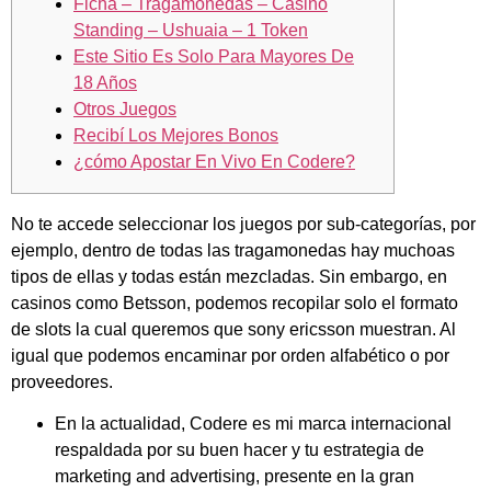
Ficha – Tragamonedas – Casino
Standing – Ushuaia – 1 Token
Este Sitio Es Solo Para Mayores De
18 Años
Otros Juegos
Recibí Los Mejores Bonos
¿cómo Apostar En Vivo En Codere?
No te accede seleccionar los juegos por sub-categorías, por
ejemplo, dentro de todas las tragamonedas hay muchoas
tipos de ellas y todas están mezcladas. Sin embargo, en
casinos como Betsson, podemos recopilar solo el formato
de slots la cual queremos que sony ericsson muestran. Al
igual que podemos encaminar por orden alfabético o por
proveedores.
En la actualidad, Codere es mi marca internacional
respaldada por su buen hacer y tu estrategia de
marketing and advertising, presente en la gran