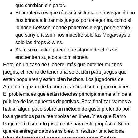
que cambian sin parar.
El problema es que réussi à sistema de navegación no
nos brinda a filtrar mis juegos por categorías, como sí
lo hace Betsson; donde podemos elegir, por ejemplo,
que sony ericsson nos muestre solo las Megaways o
solo las drops & wins.
Asimismo, usted puede que alguno de ellos se
encuentren sujetos a comisiones.
Pero, en un caso de Codere; más que obtener muchos
juegos, el hecho de tener una selección para juegos que
estén populares y estén bien hechos. Los jugadores de
Argentina gozan de la buena cantidad sobre promociones.
El problema es que están ideadas principalmente afin de el
público de las apuestas deportivas. Para finalizar, vamos a
hablar algun poco sobre un método de gusto preferido por
los argentinos para reembolsar en línea. Y es que Ramo
Pago está diseñado justamente para este propósito. Si no
querés entregar datos sensibles, ni realizar una tediosa