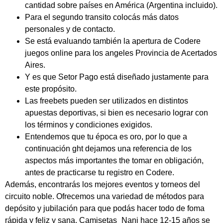
cantidad sobre países en América (Argentina incluido).
Para el segundo transito colocás más datos
personales y de contacto.
Se está evaluando también la apertura de Codere
juegos online para los angeles Provincia de Acertados
Aires.
Y es que Setor Pago está diseñado justamente para
este propósito.
Las freebets pueden ser utilizados en distintos
apuestas deportivas, si bien es necesario lograr con
los términos y condiciones exigidos.
Entendemos que tu época es oro, por lo que a
continuación ght dejamos una referencia de los
aspectos más importantes the tomar en obligación,
antes de practicarse tu registro en Codere.
Además, encontrarás los mejores eventos y torneos del
circuito noble. Ofrecemos una variedad de métodos para
depósito y jubilación para que podás hacer todo de foma
rápida y feliz y sana. Camisetas_Nani hace 12-15 años se