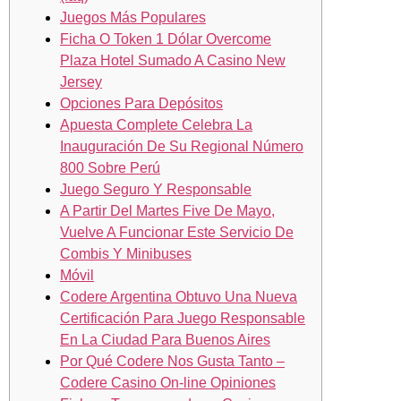
Juegos Más Populares
Ficha O Token 1 Dólar Overcome
Plaza Hotel Sumado A Casino New
Jersey
Opciones Para Depósitos
Apuesta Complete Celebra La
Inauguración De Su Regional Número
800 Sobre Perú
Juego Seguro Y Responsable
A Partir Del Martes Five De Mayo,
Vuelve A Funcionar Este Servicio De
Combis Y Minibuses
Móvil
Codere Argentina Obtuvo Una Nueva
Certificación Para Juego Responsable
En La Ciudad Para Buenos Aires
Por Qué Codere Nos Gusta Tanto –
Codere Casino On-line Opiniones