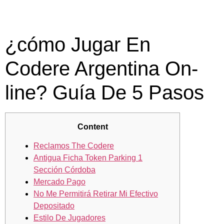
Unser Team
¿cómo Jugar En
Codere Argentina On-
line? Guía De 5 Pasos
Content
Reclamos The Codere
Antigua Ficha Token Parking 1
Sección Córdoba
Mercado Pago
No Me Permitirá Retirar Mi Efectivo
Depositado
Estilo De Jugadores