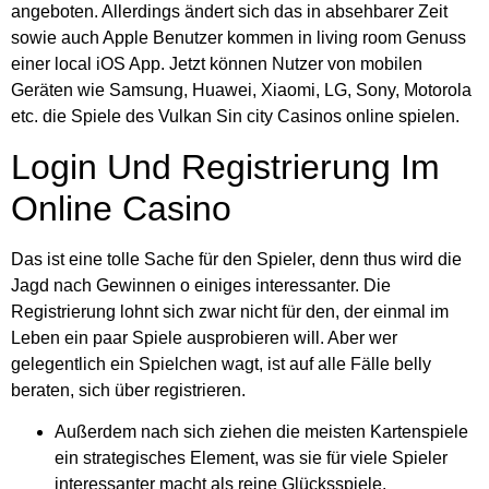
angeboten. Allerdings ändert sich das in absehbarer Zeit
sowie auch Apple Benutzer kommen in living room Genuss
einer local iOS App. Jetzt können Nutzer von mobilen
Geräten wie Samsung, Huawei, Xiaomi, LG, Sony, Motorola
etc. die Spiele des Vulkan Sin city Casinos online spielen.
Login Und Registrierung Im
Online Casino
Das ist eine tolle Sache für den Spieler, denn thus wird die
Jagd nach Gewinnen o einiges interessanter. Die
Registrierung lohnt sich zwar nicht für den, der einmal im
Leben ein paar Spiele ausprobieren will. Aber wer
gelegentlich ein Spielchen wagt, ist auf alle Fälle belly
beraten, sich über registrieren.
Außerdem nach sich ziehen die meisten Kartenspiele
ein strategisches Element, was sie für viele Spieler
interessanter macht als reine Glücksspiele.