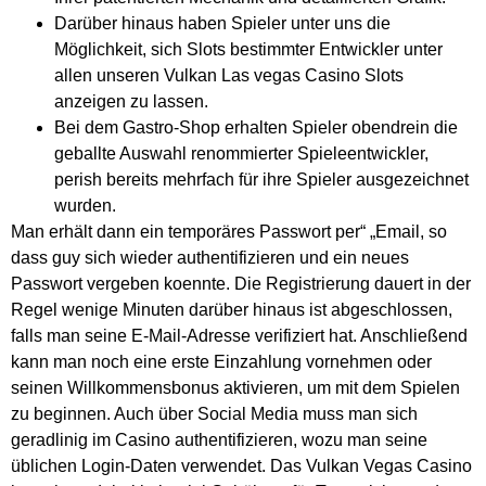
Darüber hinaus haben Spieler unter uns die
Möglichkeit, sich Slots bestimmter Entwickler unter
allen unseren Vulkan Las vegas Casino Slots
anzeigen zu lassen.
Bei dem Gastro-Shop erhalten Spieler obendrein die
geballte Auswahl renommierter Spieleentwickler,
perish bereits mehrfach für ihre Spieler ausgezeichnet
wurden.
Man erhält dann ein temporäres Passwort per“ „Email, so
dass guy sich wieder authentifizieren und ein neues
Passwort vergeben koennte. Die Registrierung dauert in der
Regel wenige Minuten darüber hinaus ist abgeschlossen,
falls man seine E-Mail-Adresse verifiziert hat. Anschließend
kann man noch eine erste Einzahlung vornehmen oder
seinen Willkommensbonus aktivieren, um mit dem Spielen
zu beginnen. Auch über Social Media muss man sich
geradlinig im Casino authentifizieren, wozu man seine
üblichen Login-Daten verwendet. Das Vulkan Vegas Casino