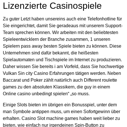
Lizenzierte Casinospiele
Zu guter Letzt haben unsereins auch eine Telefonhotline für
Sie eingerichtet, damit Sie geradeaus mit unserem Support-
Team sprechen können. Wir arbeiten mit den beliebtesten
Spieleentwicklern der Branche zusammen, 1 unseren
Spielern pass away besten Spiele bieten zu können. Diese
Unternehmen sind dafür bekannt, die heißesten
Spielautomaten und Tischspiele im Internet zu produzieren.
Daher wissen Sie bereits i am Vorfeld, dass Sie hochwertige
Vulkan Sin city Casino Erfahrungen tätigen werden. Neben
Baccarat und Poker zählt natürlich auch Different roulette
games zu den absoluten Klassikern, die guy in einem
Online casino unbedingt spielen“ „so muss.
Einige Slots bieten im übrigen ein Bonusspiel, unter dem
man Symbole antippen muss, um einen Sofortgewinn über
erhalten. Casino Slot machine games haben weit lieber zu
bieten, wie einfach nur irgendeinen Spin-Button zu