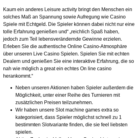
Kaum ein anderes Leisure activity bringt den Menschen ein
solches Maß an Spannung sowie Aufregung wie Casino
Spiele mit Echtgeld. Die Spieler können dabei nicht nur eine
tolle Erfahrung genießen und“ „reichlich Spaß haben,
jedoch zum Teil lebensverändernde Gewinne erzielen.
Erleben Sie die authentische Online Casino-Atmosphäre
über unseren Live Casino Spielen. Spielen Sie mit echten
Dealern und genießen Sie eine interaktive Erfahrung, die so
nah wie möglich a great ein echtes On line casino
herankommt.“
Neben unseren Aktionen haben Spieler außerdem die
Möglichkeit, unter einer Reihe des Turnieren mit
zusätzlichen Preisen teilzunehmen.
Wir haben unsere Slot machine games extra so
kategorisiert, dass Spieler möglichst schnell zu 1
bestimmten Slotvariante finden, die sie feel liebsten
spielen.