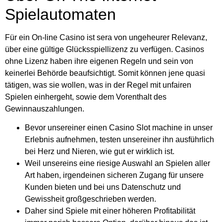
Spielautomaten
Für ein On-line Casino ist sera von ungeheurer Relevanz,
über eine gültige Glücksspiellizenz zu verfügen. Casinos
ohne Lizenz haben ihre eigenen Regeln und sein von
keinerlei Behörde beaufsichtigt. Somit können jene quasi
tätigen, was sie wollen, was in der Regel mit unfairen
Spielen einhergeht, sowie dem Vorenthalt des
Gewinnauszahlungen.
Bevor unsereiner einen Casino Slot machine in unser
Erlebnis aufnehmen, testen unsereiner ihn ausführlich
bei Herz und Nieren, wie gut er wirklich ist.
Weil unsereins eine riesige Auswahl an Spielen aller
Art haben, irgendeinen sicheren Zugang für unsere
Kunden bieten und bei uns Datenschutz und
Gewissheit großgeschrieben werden.
Daher sind Spiele mit einer höheren Profitabilität