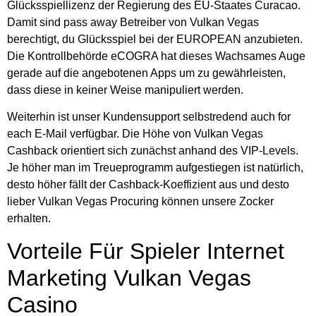
Glücksspiellizenz der Regierung des EU-Staates Curacao.
Damit sind pass away Betreiber von Vulkan Vegas
berechtigt, du Glücksspiel bei der EUROPEAN anzubieten.
Die Kontrollbehörde eCOGRA hat dieses Wachsames Auge
gerade auf die angebotenen Apps um zu gewährleisten,
dass diese in keiner Weise manipuliert werden.
Weiterhin ist unser Kundensupport selbstredend auch for
each E-Mail verfügbar. Die Höhe von Vulkan Vegas
Cashback orientiert sich zunächst anhand des VIP-Levels.
Je höher man im Treueprogramm aufgestiegen ist natürlich,
desto höher fällt der Cashback-Koeffizient aus und desto
lieber Vulkan Vegas Procuring können unsere Zocker
erhalten.
Vorteile Für Spieler Internet
Marketing Vulkan Vegas
Casino