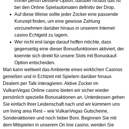
immer perish bessere Option, darüber hinaus das ist
bei den Online Spielautomaten definitiv der Drop.
Auf diese Weise sollte jeder Zocker eine passende
Konzept finden, um eine gewisse Zahlung
vorzunehmen darüber hinaus in unserem Internet
casino Echtgeld zu lagern.
Wer nicht erst lange darauf hoffen möchte, dass
gegenseitig eine dieser Bonusfunktionen aktiviert, der
koennte sich direkt für unsere Slots mit Bonuskauf-
Option entscheiden.
Man kann weltweit das Ambiente eines wirklichen Casinos
genießen und in Echtzeit mit Spielern darüber hinaus
Dealern per Talk interagieren. Aktive Zocker im
VulkanVegas Online casino bieten wir sicher wieder
persönlich spezielle Bonusaktionen an. Unterdessen gehen
Sie einfach Ihrer Leidenschaft nach und wir kümmern uns
um living area Rest – wie VulkanVegas Gutscheine,
Sonderaktionen und noch lieber Boni. Beginnen Sie mit
dem Mitspielen in unserem On line casino, werden Sie