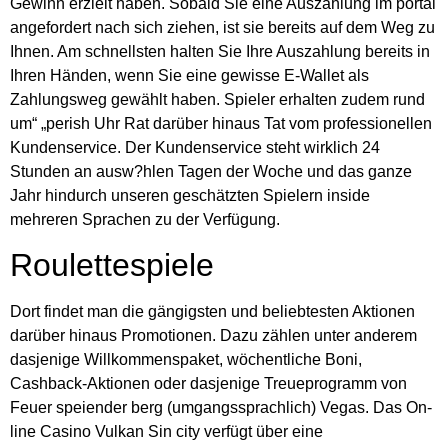
Gewinn erzielt haben. Sobald Sie eine Auszahlung im portal
angefordert nach sich ziehen, ist sie bereits auf dem Weg zu
Ihnen. Am schnellsten halten Sie Ihre Auszahlung bereits in
Ihren Händen, wenn Sie eine gewisse E-Wallet als
Zahlungsweg gewählt haben. Spieler erhalten zudem rund
um“ „perish Uhr Rat darüber hinaus Tat vom professionellen
Kundenservice. Der Kundenservice steht wirklich 24
Stunden an ausw?hlen Tagen der Woche und das ganze
Jahr hindurch unseren geschätzten Spielern inside
mehreren Sprachen zu der Verfügung.
Roulettespiele
Dort findet man die gängigsten und beliebtesten Aktionen
darüber hinaus Promotionen. Dazu zählen unter anderem
dasjenige Willkommenspaket, wöchentliche Boni,
Cashback-Aktionen oder dasjenige Treueprogramm von
Feuer speiender berg (umgangssprachlich) Vegas. Das On-
line Casino Vulkan Sin city verfügt über eine