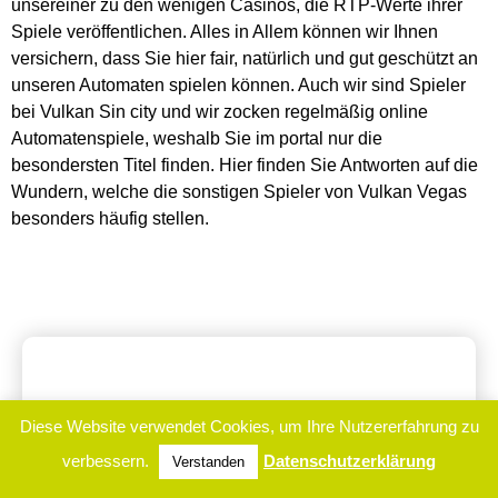
unsereiner zu den wenigen Casinos, die RTP-Werte ihrer
Spiele veröffentlichen. Alles in Allem können wir Ihnen
versichern, dass Sie hier fair, natürlich und gut geschützt an
unseren Automaten spielen können. Auch wir sind Spieler
bei Vulkan Sin city und wir zocken regelmäßig online
Automatenspiele, weshalb Sie im portal nur die
besondersten Titel finden. Hier finden Sie Antworten auf die
Wundern, welche die sonstigen Spieler von Vulkan Vegas
besonders häufig stellen.
Notfälle außerhalb der
Diese Website verwendet Cookies, um Ihre Nutzererfahrung zu
Öffnungszeiten?
verbessern.
Datenschutzerklärung
Verstanden