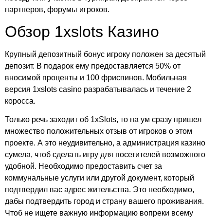
партнеров, форумы игроков.
Обзор 1xslots Казино
Крупный депозитный бонус игроку положен за десятый
депозит. В подарок ему предоставляется 50% от
вносимой проценты и 100 фриспинов. Мобильная
версия 1xslots casino разрабатывалась и течение 2
коросса.
Только речь заходит об 1xSlots, то на ум сразу пришел
множество положительных отзыв от игроков о этом
проекте. А это неудивительно, а администрация казино
сумела, чтоб сделать игру для посетителей возможного
удобной. Необходимо предоставить счет за
коммунальные услуги или другой документ, который
подтвердил вас адрес жительства. Это необходимо,
дабы подтвердить город и страну вашего проживания.
Чтоб не ищете важную информацию вопреки всему