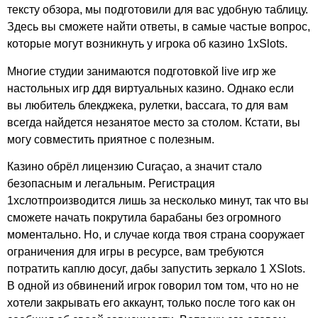
тексту обзора, мы подготовили для вас удобную таблицу.
Здесь вы сможете найти ответы, в самые частые вопрос,
которые могут возникнуть у игрока об казино 1xSlots.
Многие студии занимаются подготовкой live игр же
настольных игр ддя виртуальных казино. Однако если
вы любитель блекджека, рулетки, baccara, то для вам
всегда найдется незанятое место за столом. Кстати, вы
могу совместить приятное с полезным.
Казино обрёл лицензию Curaçao, а значит стало
безопасным и легальным. Регистрация
1хслотпроизводится лишь за несколько минут, так что вы
сможете начать покрутила барабаны без огромного
моментально. Но, и случае когда твоя страна сооружает
ограничения для игры в ресурсе, вам требуются
потратить каплю досуг, дабы запустить зеркало 1 XSlots.
В одной из обвинений игрок говорил том том, что но не
хотели закрывать его аккаунт, только после того как он