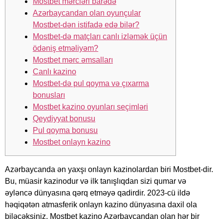
Mostbet mərcləri barədə
Azərbaycandan olan oyunçular
Mostbet-dən istifadə edə bilər?
Mostbet-də matçları canlı izləmək üçün
ödəniş etməliyəm?
Mostbet mərc əmsalları
Canlı kazino
Mostbet-də pul qoyma və çıxarma
bonusları
Mostbet kazino oyunları seçimləri
Qeydiyyat bonusu
Pul qoyma bonusu
Mostbet onlayn kazino
Azərbaycanda ən yaxşı onlayn kazinolardan biri Mostbet-dir.
Bu, müasir kazinodur və ilk tanışlıqdan sizi qumar və
əyləncə dünyasına qərq etməyə qadirdir. 2023-cü ildə
həqiqətən atmasferik onlayn kazino dünyasına daxil ola
biləcəksiniz. Mostbet kazino Azərbaycandan olan hər bir