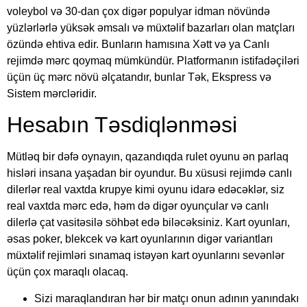
voleybol və 30-dan çox digər populyar idman növündə
yüzlərlərlə yüksək əmsalı və müxtəlif bazarları olan matçları
özündə ehtiva edir. Bunların hamısına Xətt və ya Canlı
rejimdə mərc qoymaq mümkündür. Platformanın istifadəçiləri
üçün üç mərc növü əlçatandır, bunlar Tək, Ekspress və
Sistem mərcləridir.
Hesabın Təsdiqlənməsi
Mütləq bir dəfə oynayın, qazandıqda rulet oyunu ən parlaq
hisləri insana yaşadan bir oyundur. Bu xüsusi rejimdə canlı
dilerlər real vaxtda krupye kimi oyunu idarə edəcəklər, siz
real vaxtda mərc edə, həm də digər oyunçular və canlı
dilerlə çat vasitəsilə söhbət edə biləcəksiniz. Kart oyunları,
əsas poker, blekcek və kart oyunlarının digər variantları
müxtəlif rejimləri sınamaq istəyən kart oyunlarını sevənlər
üçün çox maraqlı olacaq.
Sizi maraqlandıran hər bir matçı onun adının yanındakı