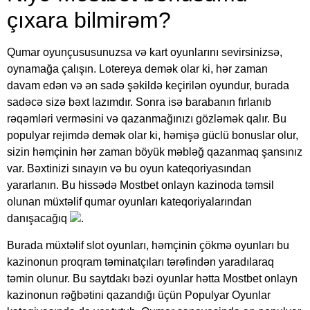
çıxara bilmirəm?
Qumar oyunçususunuzsa və kart oyunlarını sevirsinizsə,
oynamağa çalışın. Lotereya demək olar ki, hər zaman
davam edən və ən sadə şəkildə keçirilən oyundur, burada
sadəcə sizə bəxt lazımdır. Sonra isə barabanın fırlanıb
rəqəmləri verməsini və qazanmağınızı gözləmək qalır. Bu
populyar rejimdə demək olar ki, həmişə güclü bonuslar olur,
sizin həmçinin hər zaman böyük məbləğ qazanmaq şansınız
var. Bəxtinizi sınayın və bu oyun kateqoriyasından
yararlanın. Bu hissədə Mostbet onlayn kazinoda təmsil
olunan müxtəlif qumar oyunları kateqoriyalarından
danışacağıq
.
Burada müxtəlif slot oyunları, həmçinin çökmə oyunları bu
kazinonun proqram təminatçıları tərəfindən yaradılaraq
təmin olunur. Bu saytdakı bəzi oyunlar hətta Mostbet onlayn
kazinonun rəğbətini qazandığı üçün Populyar Oyunlar