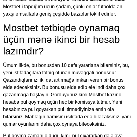
Mostbet-i tapdığım üçün şadam, çünki onlar futbolda ən
yaxşı əmsallarla geniş çeşiddə bazarlar təklif edirlər.
Mostbet tətbiqdə oynamaq
üçün mənə ikinci bir hesab
lazımdır?
Ümumilikdə, bu bonusdan 10 dəfə yararlana bilərsiniz, bu,
yeni istifadəçilərə tətbiq olunan müvəqqəti bonusdur.
Qazandıqlarınızı iki qat artırmağa imkan verən bir bonus
əldə edəcəksiniz. Bu bonusu əldə edib elə indi daha çox
qazanmağa başlayın. Gördüyünüz kimi Mostbet kazino
hesaba pul qoymaq üçün heç bir komissya tutmur. Yəni
hesabınıza pul qoyarkən pul itirmədiyinizə əmin ola
bilərsiniz. Məbləğin hamısını isitifadə edə biləcəksiniz, yəni
qumar oyunlarını daha çox oynaya biləcəksiniz.
Pul qoyma zamanı olduğu kimi, pul çıxararkən də əlavə