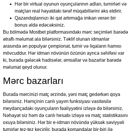
Hər bir virtual oyunun oyunçularının adları, turnirləri və
matçları real həyatdakı tərəf müqabillərini əks etdirir.
Qazandıqlarınızı iki qat artırmağa imkan verən bir
bonus əldə edəcəksiniz.
Bu bölmədə Mostbet platformasındakı mərc seçimləri barədə
ətraflı məlumat ala bilərsiniz. Təklif olunan idmanlar
arasında ən populyar çempionat, turnir və liqaların hamısı
mövcuddur. Hər idman növünün özünün ayrıca səhifəsi var
ki, burada gələcək hadisələr, əmsallar və bazarlar barədə
məlumat qeyd olunur.
Mərc bazarları
Burada mərcinizi matç ərzində, yəni matç gedərkən qoya
bilərsiniz. Həmçinin canlı yayım funksiyası vasitəsilə
meydançadakı oyunçuların fəaliyyətini izləyə də bilərsiniz.
Nəhayət siz həm də canlı hesabı izləyə və matç statistikasını
oxuya bilərsiniz. Hər bir e-idman növündə yüksək səviyyəli
turnirlər tez-tez keçirilir, burada komandalar bir-biri ilə