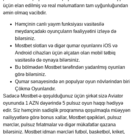
üçün elan edilmiş və real məlumatların tam uyğunluğundan
əmin olmaq vacibdir.
Həmçinin canlı yayım funksiyası vasitəsilə
meydançadakı oyunçuların fəaliyyətini izləyə də
bilərsiniz.
Mostbet slotları və digər qumar oyunlarını iOS və
Android cihazları üçün əlçatan olan mobil tətbiq
vasitəsilə də oynaya bilərsiniz.
Bu bölmədən Mostbet tərəfindən yadarılmış oyunları
görə bilərsiniz.
Qumar sənayesində ən populyar oyun növlərindən biri
Çökmə Oyunlarıdır.
Sadəcə Mostbet-ə qoşulduğunuz üçün şirkət sizə Aviator
oyununda 1 AZN dəyərində 5 pulsuz oyun haqqı hədiyyə
edir. Siz həmçinin sadiqlik proqramına qoşulmaqla müəyyən
nailiyyətlərə görə bonus xallar, Mostbet qəpikləri, pulsuz
mərclər, pulsuz fırlatmalar və digər mükafatlar qazana
bilərsiniz. Mostbet idman mərcləri futbol, basketbol, kriket,