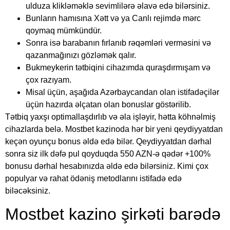
ulduza klikləməklə sevimlilərə əlavə edə bilərsiniz.
Bunların hamısına Xətt və ya Canlı rejimdə mərc
qoymaq mümkündür.
Sonra isə barabanın fırlanıb rəqəmləri verməsini və
qazanmağınızı gözləmək qalır.
Bukmeykerin tətbiqini cihazımda quraşdırmışam və
çox razıyam.
Misal üçün, aşağıda Azərbaycandan olan istifadəçilər
üçün hazırda əlçatan olan bonuslar göstərilib.
Tətbiq yaxşı optimallaşdırlıb və əla işləyir, hətta köhnəlmiş
cihazlarda belə. Mostbet kazinoda hər bir yeni qeydiyyatdan
keçən oyunçu bonus əldə edə bilər. Qeydiyyatdan dərhal
sonra siz ilk dəfə pul qoyduqda 550 AZN-ə qədər +100%
bonusu dərhal hesabınızda əldə edə bilərsiniz. Kimi çox
populyar və rahat ödəniş metodlarını istifadə edə
biləcəksiniz.
Mostbet kazino şirkəti barədə