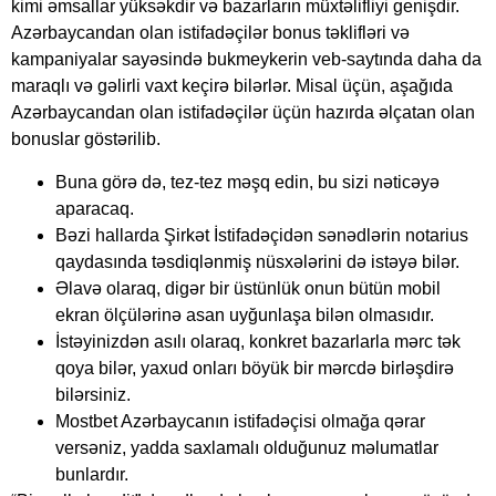
kimi əmsallar yüksəkdir və bazarların müxtəlifliyi genişdir.
Azərbaycandan olan istifadəçilər bonus təklifləri və
kampaniyalar sayəsində bukmeykerin veb-saytında daha da
maraqlı və gəlirli vaxt keçirə bilərlər. Misal üçün, aşağıda
Azərbaycandan olan istifadəçilər üçün hazırda əlçatan olan
bonuslar göstərilib.
Buna görə də, tez-tez məşq edin, bu sizi nəticəyə
aparacaq.
Bəzi hallarda Şirkət İstifadəçidən sənədlərin notarius
qaydasında təsdiqlənmiş nüsxələrini də istəyə bilər.
Əlavə olaraq, digər bir üstünlük onun bütün mobil
ekran ölçülərinə asan uyğunlaşa bilən olmasıdır.
İstəyinizdən asılı olaraq, konkret bazarlarla mərc tək
qoya bilər, yaxud onları böyük bir mərcdə birləşdirə
bilərsiniz.
Mostbet Azərbaycanın istifadəçisi olmağa qərar
versəniz, yadda saxlamalı olduğunuz məlumatlar
bunlardır.