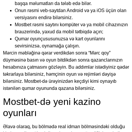
başqa məlumatları da tələb edə bilər.
Onun rəsmi veb-saytdan Android və ya iOS üçün olan
versiyasını endirə bilərsiniz.
Mostbet rəsmi saytını kompüter və ya mobil cihazınızın
brauzerində, yaxud da mobil tətbiqdə açın;
Qumar oyunçususunuzsa və kart oyunlarını
sevirsinizsə, oynamağa çalışın.
Mərcin məbləğinə qərar verdikdən sonra “Mərc qoy”
düyməsinə basın və oyun bitdikdən sonra qazanclarınızın
hesabınıza çatmasını gözləyin. Bu addımlar istədiyiniz qədər
təkrarlaya bilərsiniz, həmçinin oyun və rejimləri dəyişə
bilərsiniz. Mostbet-də ürəyinizdən keçdiyi kimi oynayıb
istənilən qumar oyununda qazana bilərsiniz.
Mostbet-də yeni kazino
oyunları
Əlavə olaraq, bu bölmədə real idman bölməsindəki olduğu