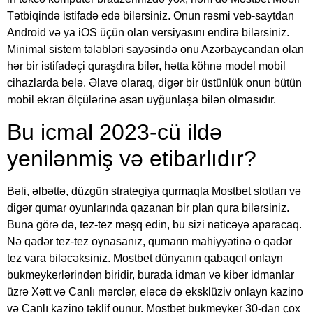
Tətbiqində istifadə edə bilərsiniz. Onun rəsmi veb-saytdan
Android və ya iOS üçün olan versiyasını endirə bilərsiniz.
Minimal sistem tələbləri sayəsində onu Azərbaycandan olan
hər bir istifadəçi quraşdıra bilər, hətta köhnə model mobil
cihazlarda belə. Əlavə olaraq, digər bir üstünlük onun bütün
mobil ekran ölçülərinə asan uyğunlaşa bilən olmasıdır.
Bu icmal 2023-cü ildə
yenilənmiş və etibarlıdır?
Bəli, əlbəttə, düzgün strategiya qurmaqla Mostbet slotları və
digər qumar oyunlarında qazanan bir plan qura bilərsiniz.
Buna görə də, tez-tez məşq edin, bu sizi nəticəyə aparacaq.
Nə qədər tez-tez oynasanız, qumarın mahiyyətinə o qədər
tez vara biləcəksiniz. Mostbet dünyanın qabaqcıl onlayn
bukmeykerlərindən biridir, burada idman və kiber idmanlar
üzrə Xətt və Canlı mərclər, eləcə də eksklüziv onlayn kazino
və Canlı kazino təklif ounur. Mostbet bukmeyker 30-dan çox