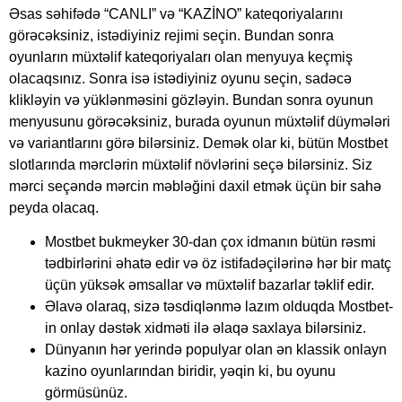
Əsas səhifədə “CANLI” və “KAZİNO” kateqoriyalarını
görəcəksiniz, istədiyiniz rejimi seçin. Bundan sonra
oyunların müxtəlif kateqoriyaları olan menyuya keçmiş
olacaqsınız. Sonra isə istədiyiniz oyunu seçin, sadəcə
klikləyin və yüklənməsini gözləyin. Bundan sonra oyunun
menyusunu görəcəksiniz, burada oyunun müxtəlif düymələri
və variantlarını görə bilərsiniz. Demək olar ki, bütün Mostbet
slotlarında mərclərin müxtəlif növlərini seçə bilərsiniz. Siz
mərci seçəndə mərcin məbləğini daxil etmək üçün bir sahə
peyda olacaq.
Mostbet bukmeyker 30-dan çox idmanın bütün rəsmi
tədbirlərini əhatə edir və öz istifadəçilərinə hər bir matç
üçün yüksək əmsallar və müxtəlif bazarlar təklif edir.
Əlavə olaraq, sizə təsdiqlənmə lazım olduqda Mostbet-
in onlay dəstək xidməti ilə əlaqə saxlaya bilərsiniz.
Dünyanın hər yerində populyar olan ən klassik onlayn
kazino oyunlarından biridir, yəqin ki, bu oyunu
görmüsünüz.