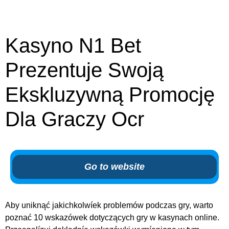
Unser Team
Kasyno N1 Bet
Prezentuje Swoją
Ekskluzywną Promocję
Dla Graczy Ocr
Go to website
Aby uniknąć jakichkolwíek problemów podczas gry, warto
poznać 10 wskazówek dotyczących gry w kasynach online.