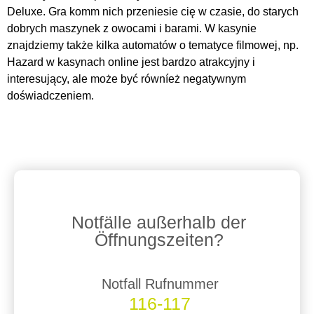
Deluxe. Gra komm nich przeniesie cię w czasie, do starych
dobrych maszynek z owocami i barami. W kasynie
znajdziemy także kilka automatów o tematyce filmowej, np.
Hazard w kasynach online jest bardzo atrakcyjny i
interesujący, ale może być równíeż negatywnym
doświadczeniem.
Notfälle außerhalb der
Öffnungszeiten?
Notfall Rufnummer
116-117