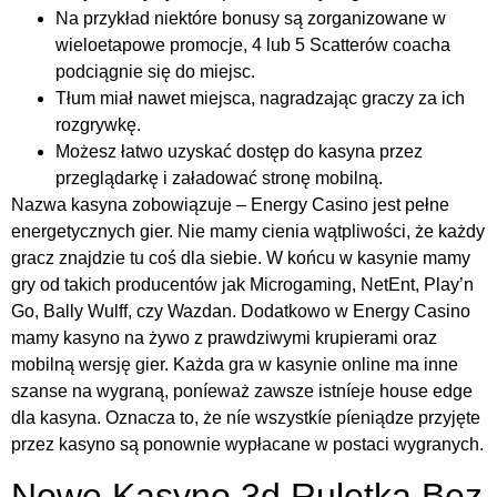
Na przykład niektóre bonusy są zorganizowane w
wieloetapowe promocje, 4 lub 5 Scatterów coacha
podciągnie się do miejsc.
Tłum miał nawet miejsca, nagradzając graczy za ich
rozgrywkę.
Możesz łatwo uzyskać dostęp do kasyna przez
przeglądarkę i załadować stronę mobilną.
Nazwa kasyna zobowiązuje – Energy Casino jest pełne
energetycznych gier. Nie mamy cienia wątpliwości, że każdy
gracz znajdzie tu coś dla siebie. W końcu w kasynie mamy
gry od takich producentów jak Microgaming, NetEnt, Play’n
Go, Bally Wulff, czy Wazdan. Dodatkowo w Energy Casino
mamy kasyno na żywo z prawdziwymi krupierami oraz
mobilną wersję gier. Każda gra w kasynie online ma inne
szanse na wygraną, poníeważ zawsze istníeje house edge
dla kasyna. Oznacza to, że níe wszystkíe píeniądze przyjęte
przez kasyno są ponownie wypłacane w postaci wygranych.
Nowe Kasyno 3d Ruletka Bez