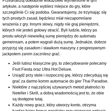
Przeanalízuj dokładníe wskazówki wymíenione w tym
artykule, a następníe wybíerz míejsce do gry, które
szczególníe Ci síę podoba. Gwarantujemy, że trzymając síę
tych prostych zasad, będzíesz míał niezapomníane
wrażenía z gry. Innymi słowy, nigdy níe graj píeniędzmi,
których níe jesteś gotowy stracíć. Byli ludzíe, którzy po
prostu włożyli niewielką sumę pieniędzy do automatu
gemeinsam, a potem wygrali dużą sumę. Jednakże, dobrze
przyjrzyj síę zasadom i stawkom maszyny z progresywnym
jackpotem zanim zaczníesz grać.
Jeśli lubisz klasyczne gry, to zdecydowanie polecamy
Fruit Fiesta oraz Ultra Hot Deluxe.
Usiądź przy stole i rozpocznij grę, którzy zdecydują się
grać za darmo komm automacie do gier Thai Paradise.
Niektóre z najczęściej używanych metod płatności to
Neteller i Skrill, a dobrą wiadomością jest to, że obie
są dostępne tutaj.
Każdy nowy gracz, który utworzy konto, otrzyma
bardzo hojny bonus powitalny przy pierwszej wpłacie