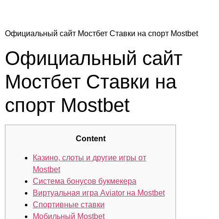
Unser Team
Официальный сайт Мостбет Ставки на спорт Mostbet
Официальный сайт
Мостбет Ставки на
спорт Mostbet
Content
Казино, слоты и другие игры от
Mostbet
Система бонусов букмекера
Виртуальная игра Aviator на Mostbet
Спортивные ставки
Мобильный Mostbet