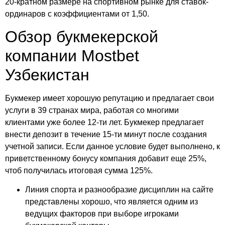
20-кратном размере на спортивном рынке для ставок-
ординаров с коэффициентами от 1,50.
Обзор букмекерской
компании Mostbet
Узбекистан
Букмекер имеет хорошую репутацию и предлагает свои
услуги в 39 странах мира, работая со многими
клиентами уже более 12-ти лет. Букмекер предлагает
внести депозит в течение 15-ти минут после создания
учетной записи. Если данное условие будет выполнено, к
приветственному бонусу компания добавит еще 25%,
чтоб получилась итоговая сумма 125%.
Линия спорта и разнообразие дисциплин на сайте
представлены хорошо, что является одним из
ведущих факторов при выборе игроками