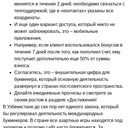
меняется в течение 2 дней, необходимо связаться с
техподдержкой, где в «контактах» указаны все
координаты.
И еще один вариант доступа, который никто не
может заблокировать, это – мобильные
приложения.
Например, если клиент воспользовался бонусом в
течение 7 дней после того, как пополнил счет, ему
поступает дополнительно еще 50% от суммы
взноса.
Согласитесь, это – внушительная цифра для
букмекера, который основную деятельность
развернул в странах постсоветского пространства.
Делайте ежедневные прогнозы и смотрите за
своим ростом в разделе «Достижения!
В Узбекистане до сих пор нет единого закона, который
бы регулировал деятельность международных
букмекеров. В стране все азартные игры находятся под
запретом и поэтому сайт часто блокируется. За