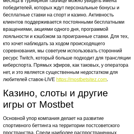
месяца в турнирной таблице можно увидеть имена
победителей, которых ждут персональные бонусы и
бесплатные ставки на спорт и казино. Активность
клиентов поддерживается постоянными бесплатными
вращениями, акциями одного дня, программой
лояльности и кэшбэком за проигранные ставки. Для тех,
кто хочет наблюдать за ходом происходящего
соревнования, мы советуем использовать сторонний
ресурс Twitch, который больше подходит для трансляции
киберспорта. Прямых эфиров, как таковых, у оператора
нет, и это является существенным недостатком для
любителей ставок-LIVE
https://mostbetsitez.com
.
Казино, слоты и другие
игры от Mostbet
Основной упор компания делает на развитие
спортивного беттинга на территории постсоветского
пространства. Среди наиболее распространенных