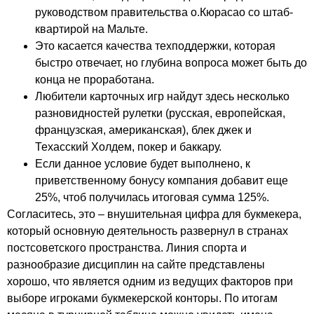
руководством правительства о.Кюрасао со штаб-
квартирой на Мальте.
Это касается качества техподдержки, которая
быстро отвечает, но глубина вопроса может быть до
конца не проработана.
Любители карточных игр найдут здесь несколько
разновидностей рулетки (русская, европейская,
французская, американская), блек джек и
Техасский Холдем, покер и баккару.
Если данное условие будет выполнено, к
приветственному бонусу компания добавит еще
25%, чтоб получилась итоговая сумма 125%.
Согласитесь, это – внушительная цифра для букмекера,
который основную деятельность развернул в странах
постсоветского пространства. Линия спорта и
разнообразие дисциплин на сайте представлены
хорошо, что является одним из ведущих факторов при
выборе игроками букмекерской конторы. По итогам