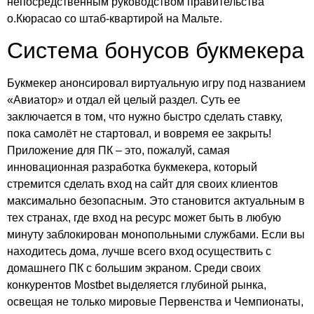
непосредственным руководством правительства
о.Кюрасао со штаб-квартирой на Мальте.
Система бонусов букмекера
Букмекер анонсировал виртуальную игру под названием
«Авиатор» и отдал ей целый раздел. Суть ее
заключается в том, что нужно быстро сделать ставку,
пока самолёт не стартовал, и вовремя ее закрыть!
Приложение для ПК – это, пожалуй, самая
инновационная разработка букмекера, который
стремится сделать вход на сайт для своих клиентов
максимально безопасным. Это становится актуальным в
тех странах, где вход на ресурс может быть в любую
минуту заблокирован монопольными службами. Если вы
находитесь дома, лучше всего вход осуществить с
домашнего ПК с большим экраном. Среди своих
конкурентов Mostbet выделяется глубиной рынка,
освещая не только мировые Первенства и Чемпионаты,