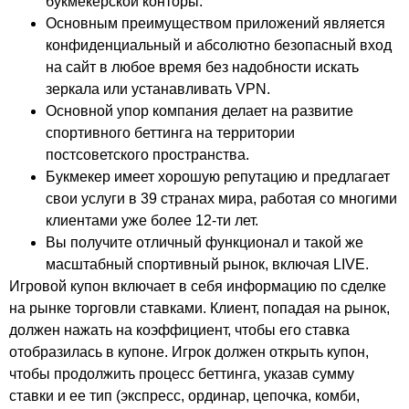
букмекерской конторы.
Основным преимуществом приложений является
конфиденциальный и абсолютно безопасный вход
на сайт в любое время без надобности искать
зеркала или устанавливать VPN.
Основной упор компания делает на развитие
спортивного беттинга на территории
постсоветского пространства.
Букмекер имеет хорошую репутацию и предлагает
свои услуги в 39 странах мира, работая со многими
клиентами уже более 12-ти лет.
Вы получите отличный функционал и такой же
масштабный спортивный рынок, включая LIVE.
Игровой купон включает в себя информацию по сделке
на рынке торговли ставками. Клиент, попадая на рынок,
должен нажать на коэффициент, чтобы его ставка
отобразилась в купоне. Игрок должен открыть купон,
чтобы продолжить процесс беттинга, указав сумму
ставки и ее тип (экспресс, ординар, цепочка, комби,