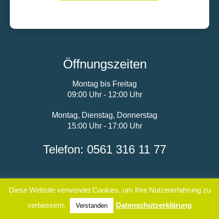
Öffnungszeiten
Montag bis Freitag
09:00 Uhr - 12:00 Uhr
Montag, Dienstag, Donnerstag
15:00 Uhr - 17:00 Uhr
Telefon: 0561 316 11 77
Diese Website verwendet Cookies, um Ihre Nutzererfahrung zu
Ⓒ 2021 W19 HNO
verbessern.
Datenschutzerklärung
Verstanden
Webdesign by Rocket Ramp