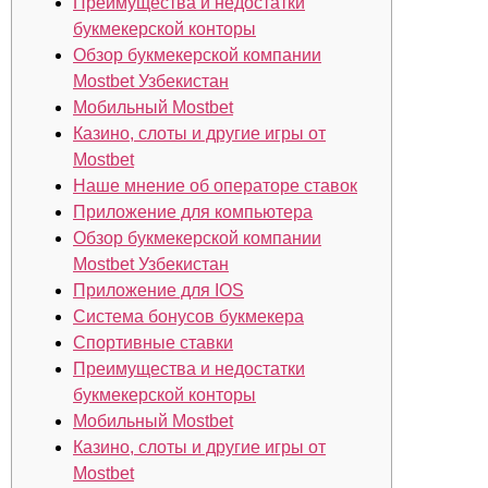
Преимущества и недостатки
букмекерской конторы
Обзор букмекерской компании
Mostbet Узбекистан
Мобильный Mostbet
Казино, слоты и другие игры от
Mostbet
Наше мнение об операторе ставок
Приложение для компьютера
Обзор букмекерской компании
Mostbet Узбекистан
Приложение для IOS
Система бонусов букмекера
Спортивные ставки
Преимущества и недостатки
букмекерской конторы
Мобильный Mostbet
Казино, слоты и другие игры от
Mostbet