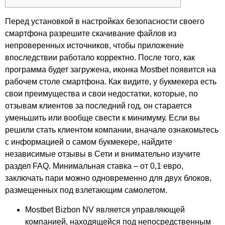
Перед установкой в настройках безопасности своего
смартфона разрешите скачивание файлов из
непроверенных источников, чтобы приложение
впоследствии работало корректно. После того, как
программа будет загружена, иконка Mostbet появится на
рабочем столе смартфона. Как видите, у букмекера есть
свои преимущества и свои недостатки, которые, по
отзывам клиентов за последний год, он старается
уменьшить или вообще свести к минимуму. Если вы
решили стать клиентом компании, вначале ознакомьтесь
с информацией о самом букмекере, найдите
независимые отзывы в Сети и внимательно изучите
раздел FAQ. Минимальная ставка – от 0,1 евро,
заключать пари можно одновременно для двух блоков,
размещенных под взлетающим самолетом.
Mostbet Bizbon NV является управляющей
компанией, находящейся под непосредственным