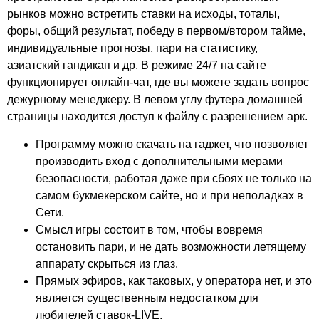
рынков можно встретить ставки на исходы, тоталы,
форы, общий результат, победу в первом/втором тайме,
индивидуальные прогнозы, пари на статистику,
азиатский гандикап и др. В режиме 24/7 на сайте
функционирует онлайн-чат, где вы можете задать вопрос
дежурному менеджеру. В левом углу футера домашней
страницы находится доступ к файлу с разрешением арк.
Программу можно скачать на гаджет, что позволяет
производить вход с дополнительными мерами
безопасности, работая даже при сбоях не только на
самом букмекерском сайте, но и при неполадках в
Сети.
Смысл игры состоит в том, чтобы вовремя
остановить пари, и не дать возможности летящему
аппарату скрыться из глаз.
Прямых эфиров, как таковых, у оператора нет, и это
является существенным недостатком для
любителей ставок-LIVE.