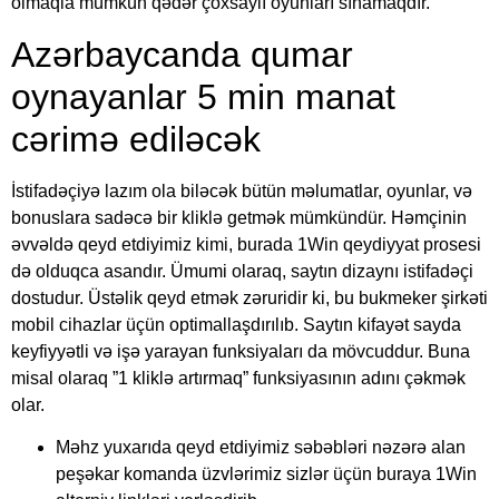
olmaqla mümkün qədər çoxsaylı oyunları sınamaqdır.
Azərbaycanda qumar
oynayanlar 5 min manat
cərimə ediləcək
İstifadəçiyə lazım ola biləcək bütün məlumatlar, oyunlar, və
bonuslara sadəcə bir kliklə getmək mümkündür. Həmçinin
əvvəldə qeyd etdiyimiz kimi, burada 1Win qeydiyyat prosesi
də olduqca asandır. Ümumi olaraq, saytın dizaynı istifadəçi
dostudur. Üstəlik qeyd etmək zəruridir ki, bu bukmeker şirkəti
mobil cihazlar üçün optimallaşdırılıb. Saytın kifayət sayda
keyfiyyətli və işə yarayan funksiyaları da mövcuddur. Buna
misal olaraq ”1 kliklə artırmaq” funksiyasının adını çəkmək
olar.
Məhz yuxarıda qeyd etdiyimiz səbəbləri nəzərə alan
peşəkar komanda üzvlərimiz sizlər üçün buraya 1Win