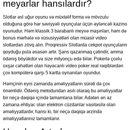
meyarlar hansılardır?
Slotlar əsl uğur oyunu və müxtəlif forma və mövzulu
olduğuna görə hər səviyyəli oyunçular üçün əyləncəli kazino
oyunudur. Həm klassik 3 barabanlı meyvə maşınları, həm də
bonus mərhələ və xüsusiyyətləri olan müasir video
slotlardan zövq alın. Proqressiv Slotlarda cekpot oyunçuların
qoyduğu pula əsasən artır. Şans qazanmaq çətindir, amma
ödəniş böyükdür və size milyonçu edə bilər. Pokerlə çoxlu
oxşar cəhətləri olan həyəcanlı video poker real rəqiblərdən
çox kompüterə qarşı 5 kartla oynanılan oyundur.
Həmçinin eyni zamanda əməliyyatların sürəti də çox
önəmlidir. Ödəniş metodundan asılı olaraq bu əməliyyatlar
bir neçə dəqiqə içində tamamlana bilər. Adətən ən az
zamana ehtiyac olan elektron cüzdanlar vasitəsilə olan
əməliyyatlardır, hansı ki, bir neçə dəqiqə ərzində
əməliyyatlarınız tamamlanır.