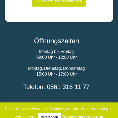
Regulären Termin anfragen
Öffnungszeiten
Montag bis Freitag
09:00 Uhr - 12:00 Uhr
Montag, Dienstag, Donnerstag
15:00 Uhr - 17:00 Uhr
Telefon: 0561 316 11 77
Diese Website verwendet Cookies, um Ihre Nutzererfahrung zu
Ⓒ 2021 W19 HNO
verbessern.
Datenschutzerklärung
Verstanden