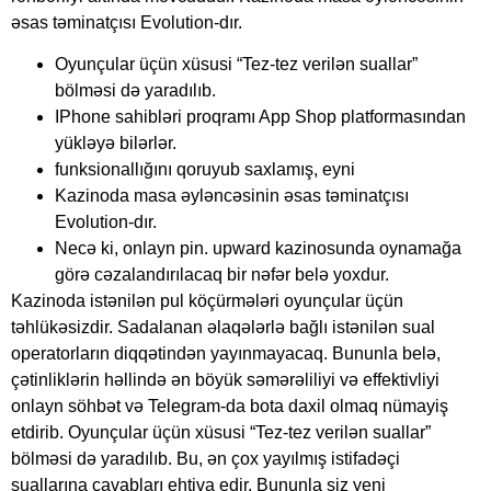
əsas təminatçısı Evolution-dır.
Oyunçular üçün xüsusi “Tez-tez verilən suallar”
bölməsi də yaradılıb.
IPhone sahibləri proqramı App Shop platformasından
yükləyə bilərlər.
funksionallığını qoruyub saxlamış, eyni
Kazinoda masa əyləncəsinin əsas təminatçısı
Evolution-dır.
Necə ki, onlayn pin. upward kazinosunda oynamağa
görə cəzalandırılacaq bir nəfər belə yoxdur.
Kazinoda istənilən pul köçürmələri oyunçular üçün
təhlükəsizdir. Sadalanan əlaqələrlə bağlı istənilən sual
operatorların diqqətindən yayınmayacaq. Bununla belə,
çətinliklərin həllində ən böyük səmərəliliyi və effektivliyi
onlayn söhbət və Telegram-da bota daxil olmaq nümayiş
etdirib. Oyunçular üçün xüsusi “Tez-tez verilən suallar”
bölməsi də yaradılıb. Bu, ən çox yayılmış istifadəçi
suallarına cavabları ehtiva edir. Bununla siz yeni