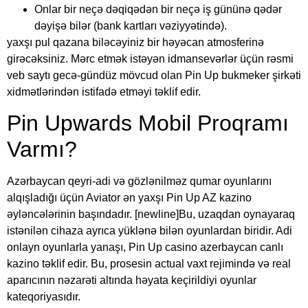
Onlar bir neçə dəqiqədən bir neçə iş gününə qədər
dəyişə bilər (bank kartları vəziyyətində).
yaxşı pul qazana biləcəyiniz bir həyəcan atmosferinə
girəcəksiniz. Mərc etmək istəyən idmansevərlər üçün rəsmi
veb saytı gecə-gündüz mövcud olan Pin Up bukmeker şirkəti
xidmətlərindən istifadə etməyi təklif edir.
Pin Upwards Mobil Proqramı
Varmı?
Azərbaycan qeyri-adi və gözlənilməz qumar oyunlarını
alqışladığı üçün Aviator ən yaxşı Pin Up AZ kazino
əyləncələrinin başındadır. [newline]Bu, uzaqdan oynayaraq
istənilən cihaza ayrıca yüklənə bilən oyunlardan biridir. Adi
onlayn oyunlarla yanaşı, Pin Up casino azerbaycan canlı
kazino təklif edir. Bu, prosesin actual vaxt rejimində və real
aparıcının nəzarəti altında həyata keçirildiyi oyunlar
kateqoriyasıdır.