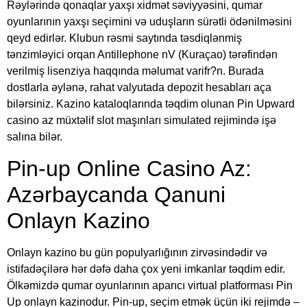
Rəylərində qonaqlar yaxşı xidmət səviyyəsini, qumar
oyunlarının yaxşı seçimini və uduşların sürətli ödənilməsini
qeyd edirlər. Klubun rəsmi saytında təsdiqlənmiş
tənzimləyici orqan Antillephone nV (Kuraçao) tərəfindən
verilmiş lisenziya haqqında məlumat varifr?n. Burada
dostlarla əylənə, rahat valyutada depozit hesabları aça
bilərsiniz. Kazino kataloqlarında təqdim olunan Pin Upward
casino az müxtəlif slot maşınları simulated rejimində işə
salına bilər.
Pin-up Online Casino Az:
Azərbaycanda Qanuni
Onlayn Kazino
Onlayn kazino bu gün populyarlığının zirvəsindədir və
istifadəçilərə hər dəfə daha çox yeni imkanlar təqdim edir.
Ölkəmizdə qumar oyunlarının aparıcı virtual platforması Pin
Up onlayn kazinodur. Pin-up, seçim etmək üçün iki rejimdə –