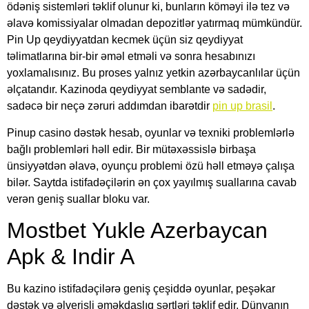
ödəniş sistemləri təklif olunur ki, bunların köməyi ilə tez və
əlavə komissiyalar olmadan depozitlər yatırmaq mümkündür.
Pin Up qeydiyyatdan kecmek üçün siz qeydiyyat
təlimatlarına bir-bir əməl etməli və sonra hesabınızı
yoxlamalısınız. Bu proses yalnız yetkin azərbaycanlılar üçün
əlçatandır. Kazinoda qeydiyyat semblante və sadədir,
sadəcə bir neçə zəruri addımdan ibarətdir
pin up brasil
.
Pinup casino dəstək hesab, oyunlar və texniki problemlərlə
bağlı problemləri həll edir. Bir mütəxəssislə birbaşa
ünsiyyətdən əlavə, oyunçu problemi özü həll etməyə çalışa
bilər. Saytda istifadəçilərin ən çox yayılmış suallarına cavab
verən geniş suallar bloku var.
Mostbet Yukle Azerbaycan
Apk & Indir A
Bu kazino istifadəçilərə geniş çeşiddə oyunlar, peşəkar
dəstək və əlverişli əməkdaşlıq şərtləri təklif edir. Dünyanın