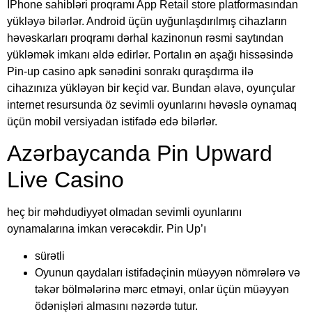
IPhone sahibləri proqramı App Retail store platformasından
yükləyə bilərlər. Android üçün uyğunlaşdırılmış cihazların
həvəskarları proqramı dərhal kazinonun rəsmi saytından
yükləmək imkanı əldə edirlər. Portalın ən aşağı hissəsində
Pin-up casino apk sənədini sonrakı quraşdırma ilə
cihazınıza yükləyən bir keçid var. Bundan əlavə, oyunçular
internet resursunda öz sevimli oyunlarını həvəslə oynamaq
üçün mobil versiyadan istifadə edə bilərlər.
Azərbaycanda Pin Upward
Live Casino
heç bir məhdudiyyət olmadan sevimli oyunlarını
oynamalarına imkan verəcəkdir. Pin Up’ı
sürətli
Oyunun qaydaları istifadəçinin müəyyən nömrələrə və
təkər bölmələrinə mərc etməyi, onlar üçün müəyyən
ödənişləri almasını nəzərdə tutur.