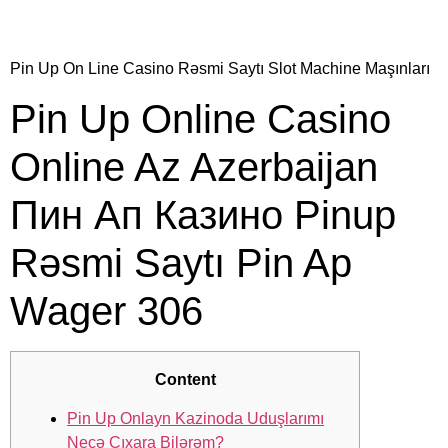
Unser Team
Pin Up On Line Casino Rəsmi Saytı Slot Machine Maşınları
Pin Up Online Casino
Online Az Azerbaijan
Пин Ап Казино Pinup
Rəsmi Saytı Pin Ap
Wager 306
Content
Pin Up Onlayn Kazinoda Uduşlarımı
Necə Çıxara Bilərəm?