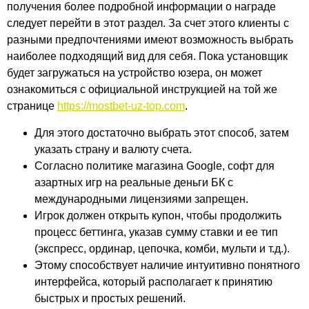
получения более подробной информации о награде
следует перейти в этот раздел. За счет этого клиенты с
разными предпочтениями имеют возможность выбрать
наиболее подходящий вид для себя. Пока установщик
будет загружаться на устройство юзера, он может
ознакомиться с официальной инструкцией на той же
странице
https://mostbet-uz-top.com
.
Для этого достаточно выбрать этот способ, затем
указать страну и валюту счета.
Согласно политике магазина Google, софт для
азартных игр на реальные деньги БК с
международными лицензиями запрещен.
Игрок должен открыть купон, чтобы продолжить
процесс беттинга, указав сумму ставки и ее тип
(экспресс, ординар, цепочка, комби, мульти и т.д.).
Этому способствует наличие интуитивно понятного
интерфейса, который располагает к принятию
быстрых и простых решений.