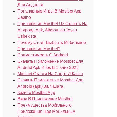
Для Андроид
Популярные Игры В Mostbet App
Casino
Приложение Mostbet Uz Скачать На
Андроид Apk, Айфон Ios Teyes
Uzbekista
Почему Стоит Выбрать Мобильное
Приложение Mostbet?
Совместимость С Android
Скачать Приложение Mostbet Для
Android Apk И Ios В 1 Клик 2023
Mostbet Ставки На Спорт И Казин
Скачать Приложение Mostbet Для
Android (apk) За 4 Шага
Казино Mostbet App
Вход В Приложение Mostbet
Преимущества Мобильного
Приложения Над Мобильным