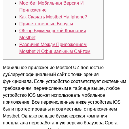
Мостбет Мобильная Версия И
Приложение
Как Скачать Mostbet На Iphone?
Приветственные Бонусы
Обзор Букмекерской Компании
Mostbet
Различия Между Приложением
Mostbet И Официальным Сайтом
Мобильное приложение Mostbet UZ полностью
дублирует официальный сайт с точки зрения
функционала. Если устройство соответствует системным
требованиям, перечисленным в таблице выше, любое
устройство iOS может использовать мобильное
приложение. Все перечисленные ниже устройства iOS
были протестированы и совместимы с приложением
Mostbet. Однако раньше букмекерская компания
предлагала переработанную версию браузера Opera,