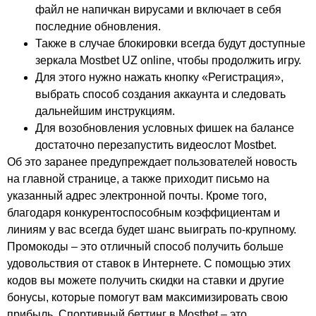
файл не напичкан вирусами и включает в себя
последние обновления.
Также в случае блокировки всегда будут доступные
зеркала Mostbet UZ online, чтобы продолжить игру.
Для этого нужно нажать кнопку «Регистрация»,
выбрать способ создания аккаунта и следовать
дальнейшим инструкциям.
Для возобновления условных фишек на балансе
достаточно перезапустить видеослот Mostbet.
Об это заранее предупреждает пользователей новость
на главной странице, а также приходит письмо на
указанный адрес электронной почты. Кроме того,
благодаря конкурентоспособным коэффициентам и
линиям у вас всегда будет шанс выиграть по-крупному.
Промокоды – это отличный способ получить больше
удовольствия от ставок в Интернете. С помощью этих
кодов вы можете получить скидки на ставки и другие
бонусы, которые помогут вам максимизировать свою
прибыль. Спортивный беттинг в Mostbet – это