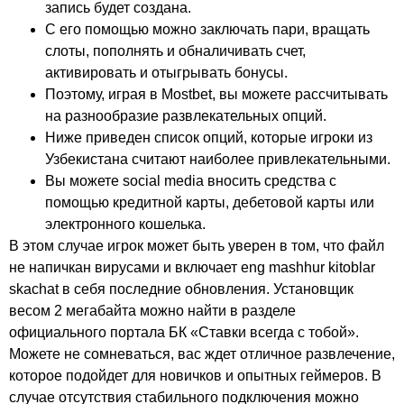
запись будет создана.
С его помощью можно заключать пари, вращать
слоты, пополнять и обналичивать счет,
активировать и отыгрывать бонусы.
Поэтому, играя в Mostbet, вы можете рассчитывать
на разнообразие развлекательных опций.
Ниже приведен список опций, которые игроки из
Узбекистана считают наиболее привлекательными.
Вы можете social media вносить средства с
помощью кредитной карты, дебетовой карты или
электронного кошелька.
В этом случае игрок может быть уверен в том, что файл
не напичкан вирусами и включает eng mashhur kitoblar
skachat в себя последние обновления. Установщик
весом 2 мегабайта можно найти в разделе
официального портала БК «Ставки всегда с тобой».
Можете не сомневаться, вас ждет отличное развлечение,
которое подойдет для новичков и опытных геймеров. В
случае отсутствия стабильного подключения можно