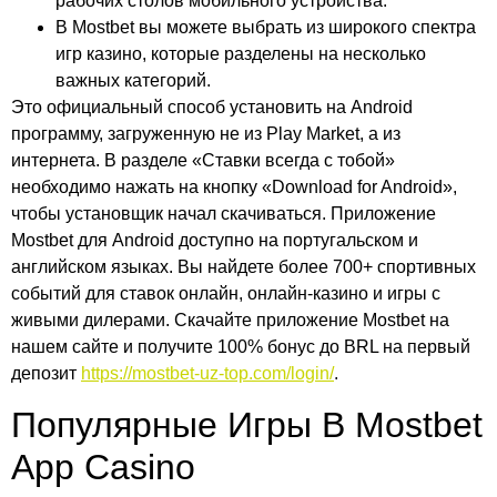
рабочих столов мобильного устройства.
В Mostbet вы можете выбрать из широкого спектра
игр казино, которые разделены на несколько
важных категорий.
Это официальный способ установить на Android
программу, загруженную не из Play Market, а из
интернета. В разделе «Ставки всегда с тобой»
необходимо нажать на кнопку «Download for Android»,
чтобы установщик начал скачиваться. Приложение
Mostbet для Android доступно на португальском и
английском языках. Вы найдете более 700+ спортивных
событий для ставок онлайн, онлайн-казино и игры с
живыми дилерами. Скачайте приложение Mostbet на
нашем сайте и получите 100% бонус до BRL на первый
депозит
https://mostbet-uz-top.com/login/
.
Популярные Игры В Mostbet
App Casino