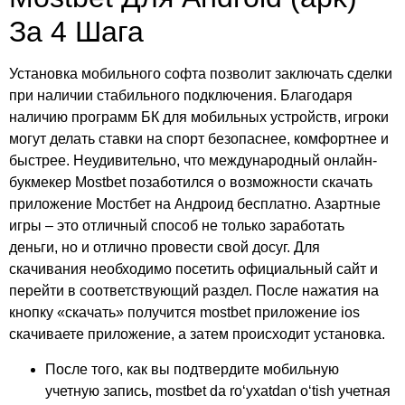
За 4 Шага
Установка мобильного софта позволит заключать сделки
при наличии стабильного подключения. Благодаря
наличию программ БК для мобильных устройств, игроки
могут делать ставки на спорт безопаснее, комфортнее и
быстрее. Неудивительно, что международный онлайн-
букмекер Mostbet позаботился о возможности скачать
приложение Мостбет на Андроид бесплатно. Азартные
игры – это отличный способ не только заработать
деньги, но и отлично провести свой досуг. Для
скачивания необходимо посетить официальный сайт и
перейти в соответствующий раздел. После нажатия на
кнопку «скачать» получится mostbet приложение ios
скачиваете приложение, а затем происходит установка.
После того, как вы подтвердите мобильную
учетную запись, mostbet da roʻyxatdan oʻtish учетная