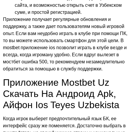
сайта, и возможностью открыть счет в Узбекском
суме, и простой регистрацией.
Приложение получает регулярные обновления и
поддержку, а также дает пользователям новый игровой
опыт. Если вам неудобно играть в клубе при помощи ПК,
то вы можете использовать смартфон для этой цели. В
mostbet приложение ios позволит играть в клубе везде и
всегда, когда игроману удобно. Если вдруг вылезет в
мостбет ошибка 500, то рекомендуем незамедлительно
обратиться за помощью в службу поддержки.
Приложение Mostbet Uz
Скачать На Андроид Apk,
Айфон Ios Teyes Uzbekista
Когда игрок выберет предпочтительный язык БК, ее
интерфейс сразу же поменяется. Достаточно выбрать в