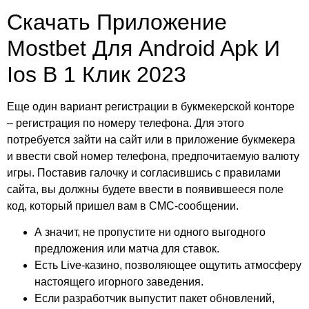
Скачать Приложение
Mostbet Для Android Apk И
Ios В 1 Клик 2023
Еще один вариант регистрации в букмекерской конторе
– регистрация по номеру телефона. Для этого
потребуется зайти на сайт или в приложение букмекера
и ввести свой номер телефона, предпочитаемую валюту
игры. Поставив галочку и согласившись с правилами
сайта, вы должны будете ввести в появившееся поле
код, который пришел вам в СМС-сообщении.
А значит, не пропустите ни одного выгодного
предложения или матча для ставок.
Есть Live-казино, позволяющее ощутить атмосферу
настоящего игорного заведения.
Если разработчик выпустит пакет обновлений,