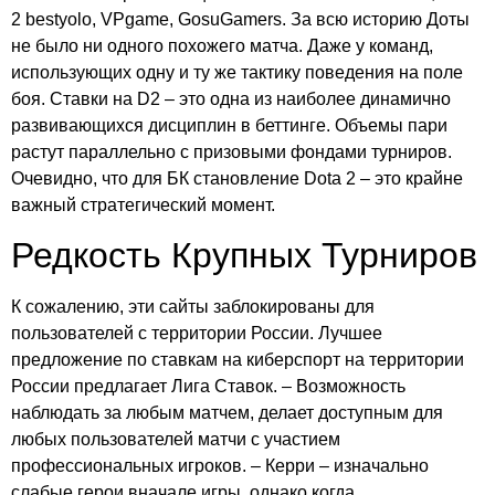
2 bestyolo, VPgame, GosuGamers. За всю историю Доты
не было ни одного похожего матча. Даже у команд,
использующих одну и ту же тактику поведения на поле
боя. Ставки на D2 – это одна из наиболее динамично
развивающихся дисциплин в беттинге. Объемы пари
растут параллельно с призовыми фондами турниров.
Очевидно, что для БК становление Dota 2 – это крайне
важный стратегический момент.
Редкость Крупных Турниров
К сожалению, эти сайты заблокированы для
пользователей с территории России. Лучшее
предложение по ставкам на киберспорт на территории
России предлагает Лига Ставок. – Возможность
наблюдать за любым матчем, делает доступным для
любых пользователей матчи с участием
профессиональных игроков. – Керри – изначально
слабые герои вначале игры, однако когда