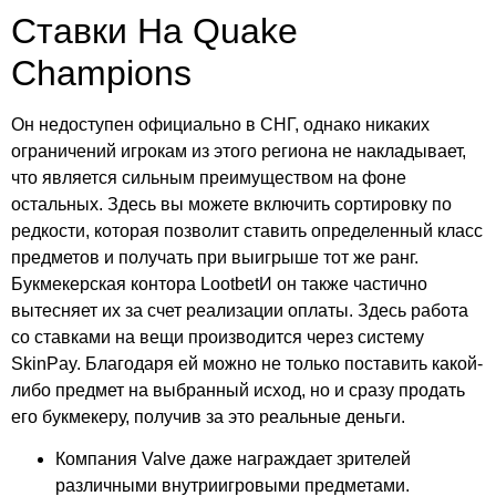
Ставки На Quake
Champions
Он недоступен официально в СНГ, однако никаких
ограничений игрокам из этого региона не накладывает,
что является сильным преимуществом на фоне
остальных. Здесь вы можете включить сортировку по
редкости, которая позволит ставить определенный класс
предметов и получать при выигрыше тот же ранг.
Букмекерская контора LootbetИ он также частично
вытесняет их за счет реализации оплаты. Здесь работа
со ставками на вещи производится через систему
SkinPay. Благодаря ей можно не только поставить какой-
либо предмет на выбранный исход, но и сразу продать
его букмекеру, получив за это реальные деньги.
Компания Valve даже награждает зрителей
различными внутриигровыми предметами.