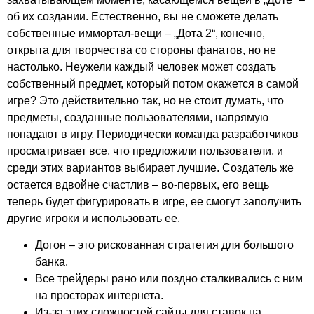
об их создании. Естественно, вы не сможете делать
собственные иммортал-вещи – „Дота 2“, конечно,
открыта для творчества со стороны фанатов, но не
настолько. Неужели каждый человек может создать
собственный предмет, который потом окажется в самой
игре? Это действительно так, но не стоит думать, что
предметы, созданные пользователями, напрямую
попадают в игру. Периодически команда разработчиков
просматривает все, что предложили пользователи, и
среди этих вариантов выбирает лучшие. Создатель же
остается вдвойне счастлив – во-первых, его вещь
теперь будет фигурировать в игре, ее смогут заполучить
другие игроки и использовать ее.
Догон – это рискованная стратегия для большого
банка.
Все трейдеры рано или поздно сталкивались с ним
на просторах интернета.
Из-за этих сложностей сайты для ставок на