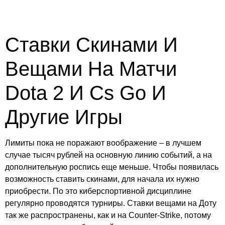
Unser Team
Ставки Скинами И
Вещами На Матчи
Dota 2 И Cs Go И
Другие Игры
Лимиты пока не поражают воображение – в лучшем
случае тысяч рублей на основную линию событий, а на
дополнительную роспись еще меньше. Чтобы появилась
возможность ставить скинами, для начала их нужно
приобрести. По это киберспортивной дисциплине
регулярно проводятся турниры. Ставки вещами на Доту
так же распространены, как и на Counter-Strike, потому