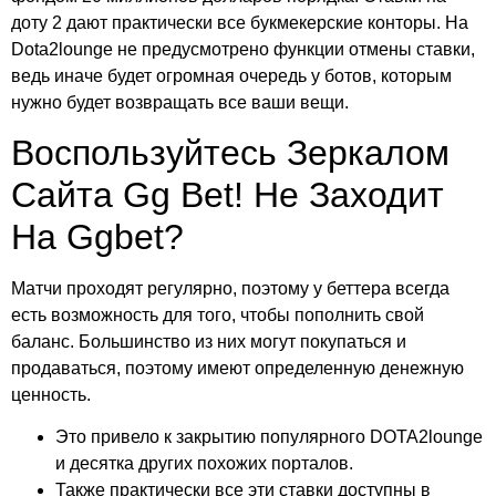
доту 2 дают практически все букмекерские конторы. На
Dota2lounge не предусмотрено функции отмены ставки,
ведь иначе будет огромная очередь у ботов, которым
нужно будет возвращать все ваши вещи.
Воспользуйтесь Зеркалом
Сайта Gg Bet! Не Заходит
На Ggbet?
Матчи проходят регулярно, поэтому у беттера всегда
есть возможность для того, чтобы пополнить свой
баланс. Большинство из них могут покупаться и
продаваться, поэтому имеют определенную денежную
ценность.
Это привело к закрытию популярного DOTA2lounge
и десятка других похожих порталов.
Также практически все эти ставки доступны в