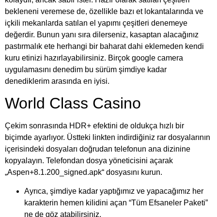
bekleneni veremese de, özellikle bazı et lokantalarında ve
içkili mekanlarda satılan el yapımı çeşitleri denemeye
değerdir. Bunun yanı sıra dilerseniz, kasaptan alacağınız
pastırmalık ete herhangi bir baharat dahi eklemeden kendi
kuru etinizi hazırlayabilirsiniz. Birçok google camera
uygulamasını denedim bu sürüm şimdiye kadar
denediklerim arasında en iyisi.
World Class Casino
Çekim sonrasında HDR+ efektini de oldukça hızlı bir
biçimde ayarlıyor. Üstteki linkten indirdiğiniz rar dosyalarının
içerisindeki dosyaları doğrudan telefonun ana dizinine
kopyalayın. Telefondan dosya yöneticisini açarak
„Aspen+8.1.200_signed.apk“ dosyasını kurun.
Ayrıca, şimdiye kadar yaptığımız ve yapacağımız her
karakterin hemen kilidini açan “Tüm Efsaneler Paketi”
ne de göz atabilirsiniz.