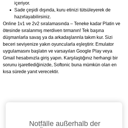
içeriyor.
Sade çeşidi dışında, kuru etinizi tütsüleyerek de
hazırlayabilirsiniz.
Online 1v1 ve 2v2 sıralamasında – Teneke kadar Platin ve
ötesinde sıralanmış merdiven tırmanın! Tek başına
düşmanlarla savaş ya da arkadaşlarınla ​​takım kur. Sizi
beceri seviyenize yakın oyuncularla eşleştirir. Emulator
uygulamasını başlatın ve varsayılan Google Play veya
Gmail hesabınızla giriş yapın. Karşılaştığınız herhangi bir
sorunu işaretlediğinizde, Softonic buna mümkün olan en
kısa sürede yanıt verecektir.
Notfälle außerhalb der