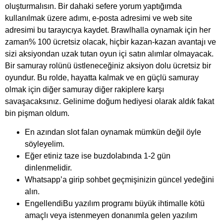
oluşturmalısın. Bir dahaki sefere yorum yaptığımda
kullanılmak üzere adımı, e-posta adresimi ve web site
adresimi bu tarayıcıya kaydet. Brawlhalla oynamak için her
zaman% 100 ücretsiz olacak, hiçbir kazan-kazan avantajı ve
sizi aksiyondan uzak tutan oyun içi satın alımlar olmayacak.
Bir samuray rolünü üstleneceğiniz aksiyon dolu ücretsiz bir
oyundur. Bu rolde, hayatta kalmak ve en güçlü samuray
olmak için diğer samuray diğer rakiplere karşı
savaşacaksınız. Gelinime doğum hediyesi olarak aldık fakat
bin pişman oldum.
En azından slot falan oynamak mümkün değil öyle
söyleyelim.
Eğer etiniz taze ise buzdolabında 1-2 gün
dinlenmelidir.
Whatsapp’a girip sohbet geçmişinizin güncel yedeğini
alın.
EngellendiBu yazılım programı büyük ihtimalle kötü
amaçlı veya istenmeyen donanımla gelen yazılım