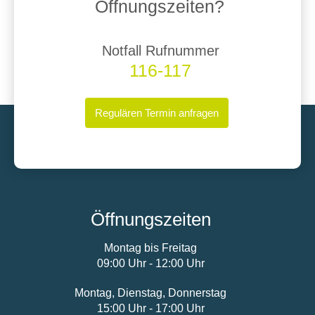
Öffnungszeiten?
Notfall Rufnummer
116-117
Regulären Termin anfragen
Öffnungszeiten
Montag bis Freitag
09:00 Uhr - 12:00 Uhr
Montag, Dienstag, Donnerstag
15:00 Uhr - 17:00 Uhr