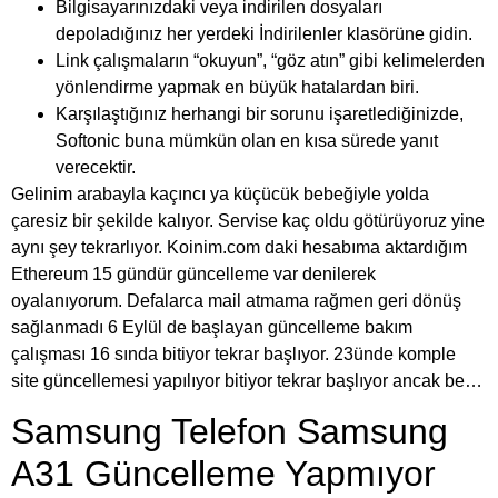
Bilgisayarınızdaki veya indirilen dosyaları
depoladığınız her yerdeki İndirilenler klasörüne gidin.
Link çalışmaların “okuyun”, “göz atın” gibi kelimelerden
yönlendirme yapmak en büyük hatalardan biri.
Karşılaştığınız herhangi bir sorunu işaretlediğinizde,
Softonic buna mümkün olan en kısa sürede yanıt
verecektir.
Gelinim arabayla kaçıncı ya küçücük bebeğiyle yolda
çaresiz bir şekilde kalıyor. Servise kaç oldu götürüyoruz yine
aynı şey tekrarlıyor. Koinim.com daki hesabıma aktardığım
Ethereum 15 gündür güncelleme var denilerek
oyalanıyorum. Defalarca mail atmama rağmen geri dönüş
sağlanmadı 6 Eylül de başlayan güncelleme bakım
çalışması 16 sında bitiyor tekrar başlıyor. 23ünde komple
site güncellemesi yapılıyor bitiyor tekrar başlıyor ancak be…
Samsung Telefon Samsung
A31 Güncelleme Yapmıyor