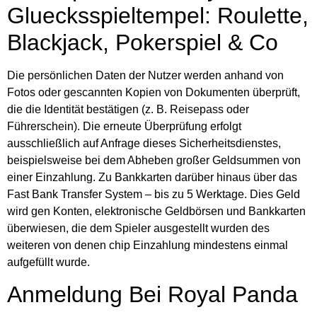
Gluecksspieltempel: Roulette,
Blackjack, Pokerspiel & Co
Die persönlichen Daten der Nutzer werden anhand von
Fotos oder gescannten Kopien von Dokumenten überprüft,
die die Identität bestätigen (z. B. Reisepass oder
Führerschein). Die erneute Überprüfung erfolgt
ausschließlich auf Anfrage dieses Sicherheitsdienstes,
beispielsweise bei dem Abheben großer Geldsummen von
einer Einzahlung. Zu Bankkarten darüber hinaus über das
Fast Bank Transfer System – bis zu 5 Werktage. Dies Geld
wird gen Konten, elektronische Geldbörsen und Bankkarten
überwiesen, die dem Spieler ausgestellt wurden des
weiteren von denen chip Einzahlung mindestens einmal
aufgefüllt wurde.
Anmeldung Bei Royal Panda