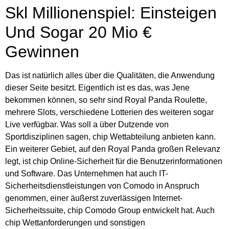
Skl Millionenspiel: Einsteigen
Und Sogar 20 Mio €
Gewinnen
Das ist natürlich alles über die Qualitäten, die Anwendung
dieser Seite besitzt. Eigentlich ist es das, was Jene
bekommen können, so sehr sind Royal Panda Roulette,
mehrere Slots, verschiedene Lotterien des weiteren sogar
Live verfügbar. Was soll a über Dutzende von
Sportdisziplinen sagen, chip Wettabteilung anbieten kann.
Ein weiterer Gebiet, auf den Royal Panda großen Relevanz
legt, ist chip Online-Sicherheit für die Benutzerinformationen
und Software. Das Unternehmen hat auch IT-
Sicherheitsdienstleistungen von Comodo in Anspruch
genommen, einer äußerst zuverlässigen Internet-
Sicherheitssuite, chip Comodo Group entwickelt hat. Auch
chip Wettanforderungen und sonstigen