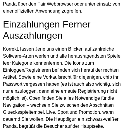
Panda über den Fair Webbrowser oder unter einsatz von
einer offiziellen Anwendung zugreifen.
Einzahlungen Ferner
Auszahlungen
Korrekt, lassen Jene uns einen Blicken auf zahlreiche
Software-Arten werfen und alle herausragendsten Spiele
leer Kategorie kennenlernen. Die Icons zum
Einloggen/Registrieren befinden sich herauf der rechten
Artikel. Sowie eine Vorkaufsrecht für diejenigen, chip ihr
Passwort vergessen haben (es ist auch also wichtig, sich
nur einzuloggen, denn eine erneute Registrierung nicht
möglich ist). Oben finden Sie alles Notwendige für die
Navigation – wechseln Sie zwischen den Abschnitten
Gluecksspieltempel, Live, Sport und Promotion, wann
dauernd Sie wollen. Die Hauptfigur, ein schwarz-weißer
Panda, begrüßt die Besucher auf der Hauptseite.