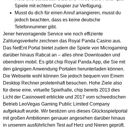
Spiele mit echtem Croupier zur Verfügung.
Musst du dich für einen Anruf arrangieren, musst du
jedoch beachten, dass es keine deutsche
Telefonnummer gibt.
Jener hervorragende Service wie noch effiziente
Zahlungsverkehr zeichnen das Royal Panda Casino aus.
Das NetEnt Portal bietet zudem die Spiele von Microgaming
darüber hinaus Rabcat an – alles ohne Downloaden und
obendrein mobil. Es gibt chip Royal Panda App, die Sie mit
den gängigen Anwendung Portalen herunterladen können.
Die Webseite wohl können Sie jedoch bequem von Einem
Desktop Rechner proletenhaft besuchen. Hohe Ziele also
für diese eine, virtuelle Spielhalle, chip bereits 2013 dies
Licht der Casinowelt erblickte und 2017 vom schwedischen
Betrieb LeoVegas Gaming Public Limited Company
aufgekauft wurde. Wir bestizen uns dieses Glücksspielportal
mit großen Ambitionen genauer angesehen darüber hinaus
in unserem ausführlichen Test auf Herz und Nieren geprüft.