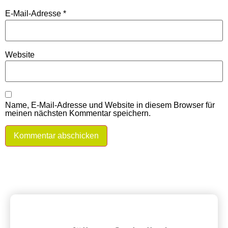
E-Mail-Adresse
*
Website
Name, E-Mail-Adresse und Website in diesem Browser für
meinen nächsten Kommentar speichern.