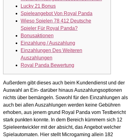
Lucky 21 Bonus
Spieleangebot Von Royal Panda
Wieso Spielen 78 412 Deutsche
Spieler Für Royal Panda?
Bonusaktionen
Einzahlung / Auszahlung
Einzahlungen Des Weiteren
Auszahlungen
Royal Panda Bewertung
Außerdem gibt dieses auch beim Kundendienst und der
Auswahl an Ein- darüber hinaus Auszahlungsoptionen
nichts über bemängeln. Sowohl für den Einzahlungen als
auch bei allen Auszahlungen werden keine Gebühren
erhoben, aus jenem grund Royal Panda vom Testbericht
stark punkten konnte. In dem Bereich kümmern sich 12
Spieleentwickler mit der absicht, das Angebot welcher
Spielautomaten. Hier stellt Microgaming allein 182