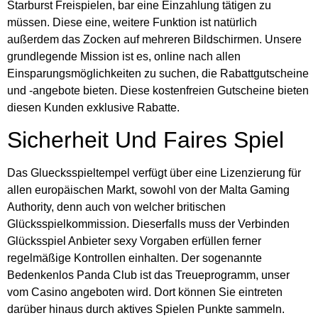
Starburst Freispielen, bar eine Einzahlung tätigen zu
müssen. Diese eine, weitere Funktion ist natürlich
außerdem das Zocken auf mehreren Bildschirmen. Unsere
grundlegende Mission ist es, online nach allen
Einsparungsmöglichkeiten zu suchen, die Rabattgutscheine
und -angebote bieten. Diese kostenfreien Gutscheine bieten
diesen Kunden exklusive Rabatte.
Sicherheit Und Faires Spiel
Das Gluecksspieltempel verfügt über eine Lizenzierung für
allen europäischen Markt, sowohl von der Malta Gaming
Authority, denn auch von welcher britischen
Glücksspielkommission. Dieserfalls muss der Verbinden
Glücksspiel Anbieter sexy Vorgaben erfüllen ferner
regelmäßige Kontrollen einhalten. Der sogenannte
Bedenkenlos Panda Club ist das Treueprogramm, unser
vom Casino angeboten wird. Dort können Sie eintreten
darüber hinaus durch aktives Spielen Punkte sammeln.