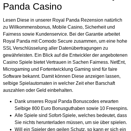
Panda Casino
Lesen Diese in unserer Royal Panda Rezension natürlich
zu Willkommensbonus, Mobile Casino, Sicherheit und
Fairness sowie Kundenservice. Bei der Garantie arbeitet
Royal Panda mit Comodo Secure zusammen, um eine hohe
SSL Verschlüsselung aller Datenübertragungen zu
gewährleisten. Ein Blick auf die Entwickler der angebotenen
Casino Spiele bietet Vertrauen in Sachen Fairness. NetEnt,
Microgaming und Fortentwicklung Gaming sind für faire
Software bekannt. Damit können Diese anzeigen lassen,
selbige Spielautomaten in welcher Zeit eher Barschaft
auszahlen oder Geld einbehalten.
Dank unseres Royal Panda Bonuscodes erwarten
Selbige 800 Euro Bonusguthaben sowie 10 Freespins.
Alle Spiele sind Sofort-Spiele, welches bedeutet, dass
Sie nichts herunterladen müssen, um sie über spielen.
Will ein Spieler den geilen Schutz, so kann er sich ein